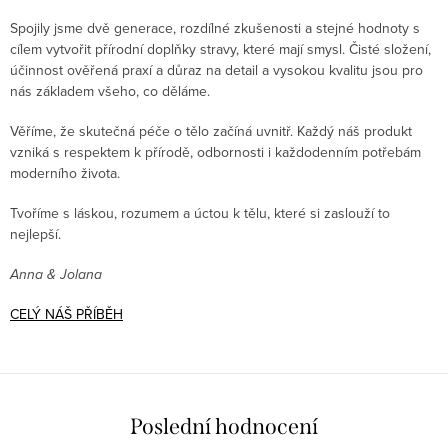
Spojily jsme dvě generace, rozdílné zkušenosti a stejné hodnoty s
cílem vytvořit přírodní doplňky stravy, které mají smysl. Čisté složení,
účinnost ověřená praxí a důraz na detail a vysokou kvalitu jsou pro
nás základem všeho, co děláme.
Věříme, že skutečná péče o tělo začíná uvnitř. Každý náš produkt
vzniká s respektem k přírodě, odbornosti i každodenním potřebám
moderního života.
Tvoříme s láskou, rozumem a úctou k tělu, které si zaslouží to
nejlepší.
Anna & Jolana
CELÝ NÁŠ PŘÍBĚH
Poslední hodnocení