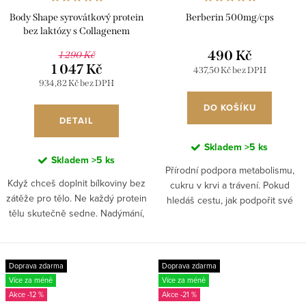
Body Shape syrovátkový protein
Berberin 500mg/cps
bez laktózy s Collagenem
490 Kč
1 290 Kč
1 047 Kč
437,50 Kč bez DPH
934,82 Kč bez DPH
DO KOŠÍKU
DETAIL
Skladem
>5 ks
Skladem
>5 ks
Přírodní podpora metabolismu,
Když chceš doplnit bílkoviny bez
cukru v krvi a trávení. Pokud
zátěže pro tělo. Ne každý protein
hledáš cestu, jak podpořit své
tělu skutečně sedne. Nadýmání,
tělo přirozeně, bez extrémních
těžkost nebo nepříjemné trávení
diet a výkyvů energie, berberin
jsou často signálem, že tělo
může být klíčovým...
nezvládá běžné...
Doprava zdarma
Doprava zdarma
Více za méně
Více za méně
-12 %
-21 %