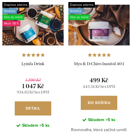
Doprava zdarma
Doprava zdarma
Novinka
Novinka
Více za méně
Více za méně
-18 %
Lymfa Drink
Myo & D-Chiro Inositol 40:1
499 Kč
1 290 Kč
1 047 Kč
445,54 Kč bez DPH
934,82 Kč bez DPH
DO KOŠÍKU
DETAIL
Skladem
>5 ks
Skladem
>5 ks
Rovnováha, která začíná uvnitř.