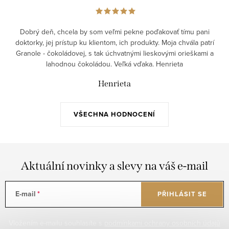
Dobrý deň, chcela by som veľmi pekne poďakovať tímu pani
doktorky, jej prístup ku klientom, ich produkty. Moja chvála patrí
Granole - čokoládovej, s tak úchvatnými lieskovými orieškami a
lahodnou čokoládou. Veľká vďaka. Henrieta
Henrieta
VŠECHNA HODNOCENÍ
Aktuální novinky a slevy na váš e-mail
E-mail
PŘIHLÁSIT SE
Vložením e-mailu souhlasíte s
podmínkami ochrany osobních údajů