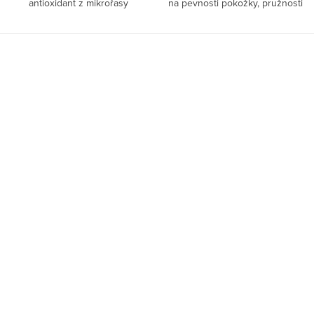
antioxidant z mikrořasy
na pevnosti pokožky, pružnosti
Haematococcus pluvialis pro
tkání, kvalitě vlasů, nehtů i zdraví
ochranu buněk, podporu
kloubů. S věkem jeho přirozená
energie, očí a zdraví pokožky.
tvorba klesá,...
Díky své...