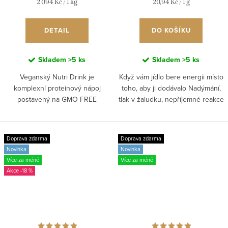
Měrná
Měrná
2 094 Kč / 1 kg
20,94 Kč / 1 g
cena:
cena:
DETAIL
DO KOŠÍKU
Skladem
>5 ks
Skladem
>5 ks
Veganský Nutri Drink je
Když vám jídlo bere energii místo
komplexní proteinový nápoj
toho, aby ji dodávalo Nadýmání,
postavený na GMO FREE
tlak v žaludku, nepříjemné reakce
sójovém proteinovém izolátu,
po jídle, bolesti hlavy nebo
jednom z nejkvalitnějších
histaminová intolerance. To vše
rostlinných zdrojů bílkovin. Každá
mohou být...
Doprava zdarma
Doprava zdarma
porce dodá 19...
Novinka
Novinka
Více za méně
Více za méně
-18 %