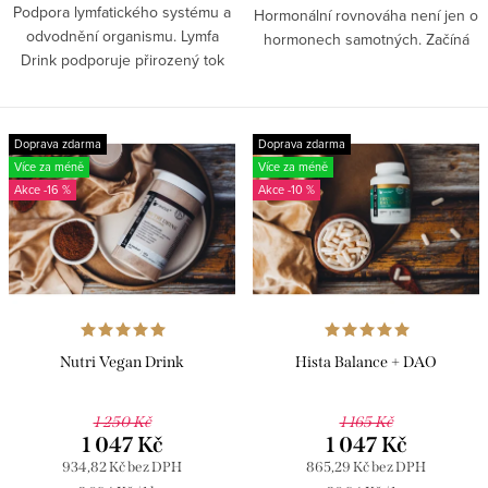
Podpora lymfatického systému a
Hormonální rovnováha není jen o
odvodnění organismu. Lymfa
hormonech samotných. Začíná
Drink podporuje přirozený tok
mnohem hlouběji na úrovni
lymfy, odvodnění organismu a
buněk, kde tělo rozhoduje, jak
pomáhá tělu efektivněji pracovat
bude reagovat na inzulin,...
s tekutinami a odpadními...
Doprava zdarma
Doprava zdarma
Více za méně
Více za méně
-16 %
-10 %
Nutri Vegan Drink
Hista Balance + DAO
1 250 Kč
1 165 Kč
1 047 Kč
1 047 Kč
934,82 Kč bez DPH
865,29 Kč bez DPH