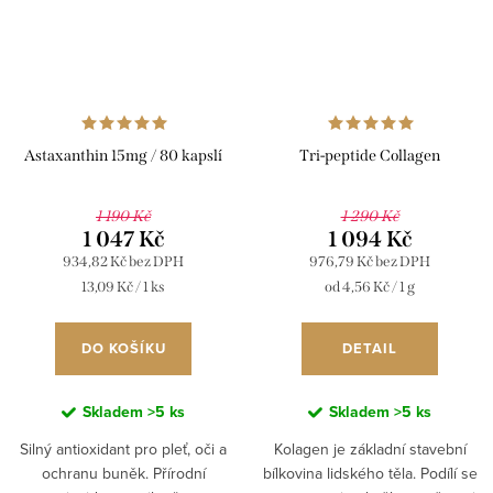
Astaxanthin 15mg / 80 kapslí
Tri-peptide Collagen
1 190 Kč
1 290 Kč
1 047 Kč
1 094 Kč
934,82 Kč bez DPH
976,79 Kč bez DPH
Měrná
Měrná
13,09 Kč / 1 ks
od 4,56 Kč / 1 g
cena:
cena:
DO KOŠÍKU
DETAIL
Skladem
>5 ks
Skladem
>5 ks
Silný antioxidant pro pleť, oči a
Kolagen je základní stavební
ochranu buněk. Přírodní
bílkovina lidského těla. Podílí se