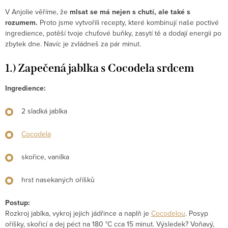
V Anjolie věříme, že
mlsat se má nejen s chutí, ale také s
rozumem.
Proto jsme vytvořili recepty, které kombinují naše poctivé
ingredience, potěší tvoje chuťové buňky, zasytí tě a dodají energii po
zbytek dne. Navíc je zvládneš za pár minut.
1.) Zapečená jablka s Cocodela srdcem
Ingredience:
2 sladká jablka
Cocodela
skořice, vanilka
hrst nasekaných oříšků
Postup:
Rozkroj jablka, vykroj jejich jádřince a naplň je
Cocodelou
. Posyp
oříšky, skořicí a dej péct na 180 °C cca 15 minut. Výsledek? Voňavý,