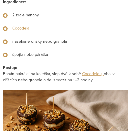
Ingredience:
2 zralé banány
Cocodela
nasekané oříšky nebo granola
špejle nebo párátka
Postup:
Banán nakrájej na kolečka, slep dvě k sobě
Cocodelou,
obal v
oříšcích nebo granole a dej zmrazit na 1–2 hodiny.