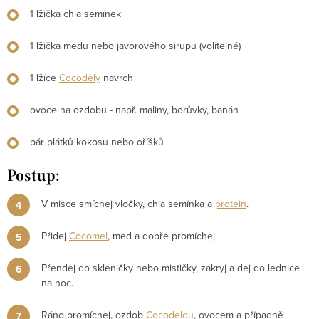
1 lžička chia semínek
1 lžička medu nebo javorového sirupu (volitelné)
1 lžíce
Cocodely
navrch
ovoce na ozdobu - např. maliny, borůvky, banán
pár plátků kokosu nebo oříšků
Postup:
V misce smíchej vločky, chia semínka a
protein
.
Přidej
Cocomel
, med a dobře promíchej.
Přendej do skleničky nebo mističky, zakryj a dej do lednice
na noc.
Ráno promíchej, ozdob
Cocodelou
, ovocem a případně