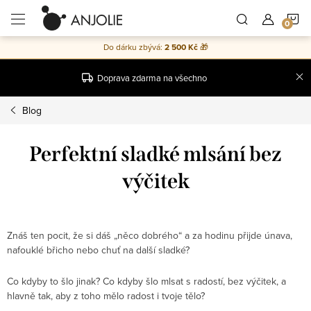
Přejít
N
na
obsah
Do dárku zbývá:
2 500 Kč
🎁
K
Doprava zdarma na všechno
Blog
Perfektní sladké mlsání bez
výčitek
Znáš ten pocit, že si dáš „něco dobrého“ a za hodinu přijde únava,
nafouklé břicho nebo chuť na další sladké?
Co kdyby to šlo jinak? Co kdyby šlo mlsat s radostí, bez výčitek, a
hlavně tak, aby z toho mělo radost i tvoje tělo?