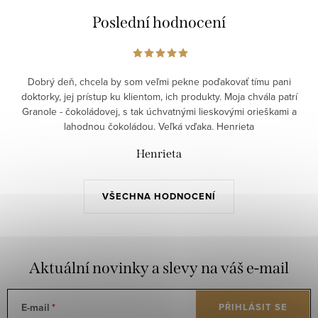
Poslední hodnocení
Dobrý deň, chcela by som veľmi pekne poďakovať tímu pani
doktorky, jej prístup ku klientom, ich produkty. Moja chvála patrí
Granole - čokoládovej, s tak úchvatnými lieskovými orieškami a
lahodnou čokoládou. Veľká vďaka. Henrieta
Henrieta
VŠECHNA HODNOCENÍ
Aktuální novinky a slevy na váš e-mail
E-mail
PŘIHLÁSIT SE