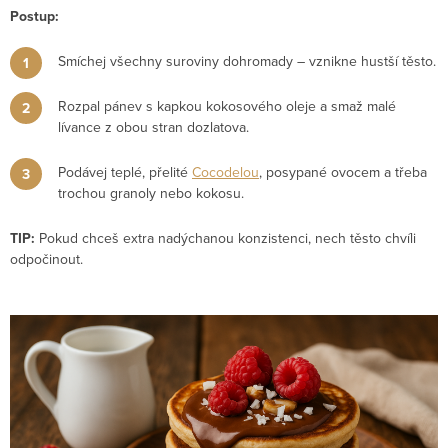
Postup:
Smíchej všechny suroviny dohromady – vznikne hustší těsto.
Rozpal pánev s kapkou kokosového oleje a smaž malé
lívance z obou stran dozlatova.
Podávej teplé, přelité
Cocodelou
, posypané ovocem a třeba
trochou granoly nebo kokosu.
TIP:
Pokud chceš extra nadýchanou konzistenci, nech těsto chvíli
odpočinout.