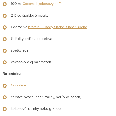
100 ml
Cocomel (kokosový kefír)
2 lžíce špaldové mouky
1 odměrka
proteinu - Body Shape Kinder Bueno
½ lžičky prášku do pečiva
špetka soli
kokosový olej na smažení
Na ozdobu:
Cocodela
čerstvé ovoce (např. maliny, borůvky, banán)
kokosové lupínky nebo granola