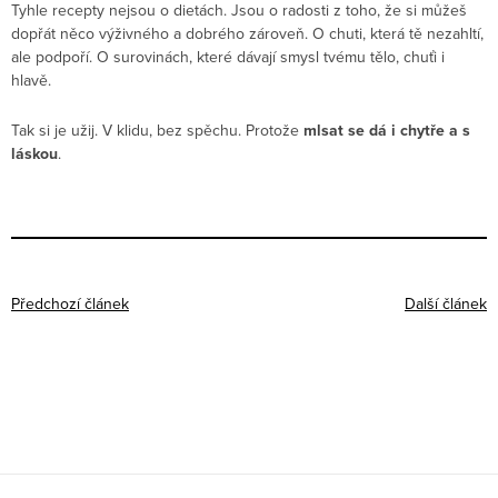
Tyhle recepty nejsou o dietách. Jsou o radosti z toho, že si můžeš
dopřát něco výživného a dobrého zároveň. O chuti, která tě nezahltí,
ale podpoří. O surovinách, které dávají smysl tvému tělo, chuťi i
hlavě.
Tak si je užij. V klidu, bez spěchu. Protože
mlsat se dá i chytře a s
láskou
.
Předchozí článek
Další článek