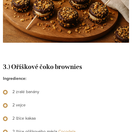
3.) Oříškové čoko brownies
Ingredience:
2 zralé banány
2 vejce
2 lžíce kakaa
2 lžíce oříškového másla
Cocodela