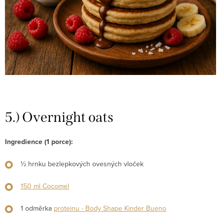
5.) Overnight oats
Ingredience (1 porce):
½ hrnku bezlepkových ovesných vloček
150 ml Cocomel
1 odměrka
proteinu - Body Shape Kinder Bueno