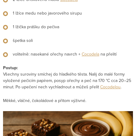
1 lžíce medu nebo javorového sirupu
1 lžička prášku do pečiva
špetka soli
volitelně: nasekané ořechy navrch +
Cocodela
na přelití
Postup:
Všechny suroviny smíchej do hladkého těsta. Nalij do malé formy
vyložené pečicím papírem, posyp ořechy a peč na 170 °C cca 20–25
minut. Po upečení nech vychladnout a můžeš přelít
Cocodelou
.
Měkké, vláčné, čokoládové a přitom výživné.