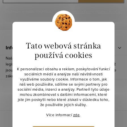
Vložením e-mailu souhlasíte s
podmínkami ochrany osobních údajů
Z
á
Tato webová stránka
Informace pro vás
p
používá cookies
Naše produkty splnily všechny nezbytné podmínky, včetně
a
legislativních požadavků a informačních povinností, díky čemuž
K personalizaci obsahu a reklam, poskytování funkcí
t
jsou registrované a notifikované u Ministerstva Zemědělství dle
sociálních médií a analýze naší návštěvnosti
zákona č. 110/1997 Sb.
í
využíváme soubory cookie. Informace o tom, jak
náš web používáte, sdílíme se svými partnery pro
sociální média, inzerci a analýzy. Partneři tyto údaje
mohou zkombinovat s dalšími informacemi, které
jste jim poskytli nebo které získali v důsledku toho,
že používáte jejich služby.
Více informací
zde
.
Copyright 2026
Anjolie
. Všechna práva vyhrazena.
Upravit