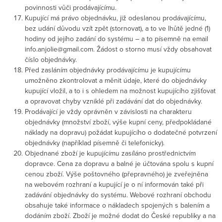
povinnosti vůči prodávajícímu.
Kupující má právo objednávku, již odeslanou prodávajícímu,
bez udání důvodu vzít zpět (stornovat), a to ve lhůtě jedné (1)
hodiny od jejího zadání do systému – a to písemně na email
info.anjolie@gmail.com. Žádost o storno musí vždy obsahovat
číslo objednávky.
Před zasláním objednávky prodávajícímu je kupujícímu
umožněno zkontrolovat a měnit údaje, které do objednávky
kupující vložil, a to i s ohledem na možnost kupujícího zjišťovat
a opravovat chyby vzniklé při zadávání dat do objednávky.
Prodávající je vždy oprávněn v závislosti na charakteru
objednávky (množství zboží, výše kupní ceny, předpokládané
náklady na dopravu) požádat kupujícího o dodatečné potvrzení
objednávky (například písemně či telefonicky).
Objednané zboží je kupujícímu zasíláno prostřednictvím
dopravce. Cena za dopravu a balné je účtována spolu s kupní
cenou zboží. Výše poštovného (přepravného) je zveřejněna
na webovém rozhraní a kupující je o ní informován také při
zadávání objednávky do systému. Webové rozhraní obchodu
obsahuje také informace o nákladech spojených s balením a
dodáním zboží. Zboží je možné dodat do České republiky a na