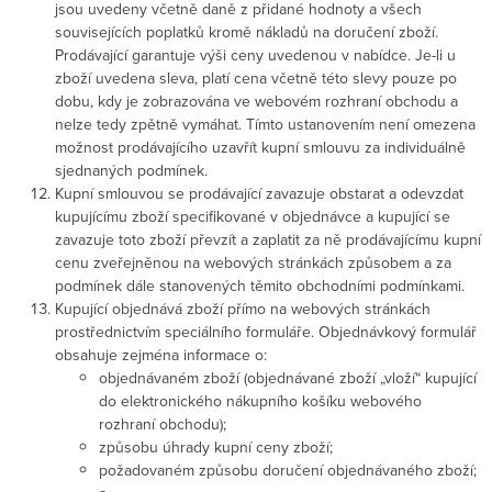
jsou uvedeny včetně daně z přidané hodnoty a všech
souvisejících poplatků kromě nákladů na doručení zboží.
Prodávající garantuje výši ceny uvedenou v nabídce. Je-li u
zboží uvedena sleva, platí cena včetně této slevy pouze po
dobu, kdy je zobrazována ve webovém rozhraní obchodu a
nelze tedy zpětně vymáhat. Tímto ustanovením není omezena
možnost prodávajícího uzavřít kupní smlouvu za individuálně
sjednaných podmínek.
Kupní smlouvou se prodávající zavazuje obstarat a odevzdat
kupujícímu zboží specifikované v objednávce a kupující se
zavazuje toto zboží převzít a zaplatit za ně prodávajícímu kupní
cenu zveřejněnou na webových stránkách způsobem a za
podmínek dále stanovených těmito obchodními podmínkami.
Kupující objednává zboží přímo na webových stránkách
prostřednictvím speciálního formuláře. Objednávkový formulář
obsahuje zejména informace o:
objednávaném zboží (objednávané zboží „vloží“ kupující
do elektronického nákupního košíku webového
rozhraní obchodu);
způsobu úhrady kupní ceny zboží;
požadovaném způsobu doručení objednávaného zboží;