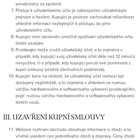
považovány za správné.
Přístup k uživatelskému účtu je zabezpečen uživatelským
jménem a heslem. Kupující je povinen zachovávat mlčenlivost
ohledně informací nezbytných k přístupu do jeho
uživatelského účtu.
Kupující není oprávněn umožnit využívání uživatelského účtu
třetím osobám.
Prodávající může zrušit uživatelský účet, a to zejména v
případě, kdy kupující svůj uživatelský účet déle než 12 měsíců
nevyužívá, či v případě, kdy kupující poruší své povinnosti z
kupní smlouvy (včetně obchodních podmínek).
Kupující bere na vědomí, že uživatelský účet nemusí být
dostupný nepřetržitě, a to zejména s ohledem na nutnou
údržbu hardwarového a softwarového vybavení prodávajícího,
popř. nutnou údržbu hardwarového a softwarového vybavení
třetích osob.
III. UZAVŘENÍ KUPNÍ SMLOUVY
Webové rozhraní obchodu obsahuje informace o zboží, a to
včetně uvedení cen jednotlivého zboží a dopravy. Ceny zboží