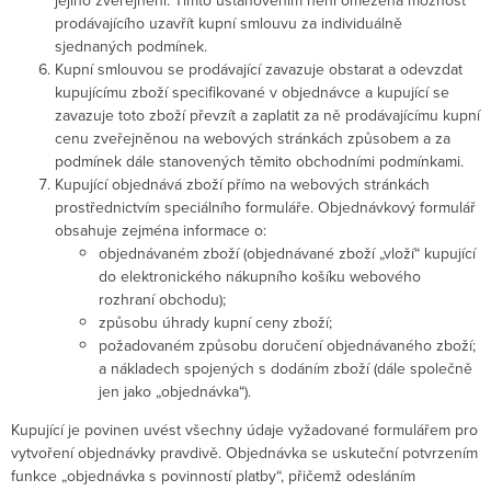
jejího zveřejnění. Tímto ustanovením není omezena možnost
prodávajícího uzavřít kupní smlouvu za individuálně
sjednaných podmínek.
Kupní smlouvou se prodávající zavazuje obstarat a odevzdat
kupujícímu zboží specifikované v objednávce a kupující se
zavazuje toto zboží převzít a zaplatit za ně prodávajícímu kupní
cenu zveřejněnou na webových stránkách způsobem a za
podmínek dále stanovených těmito obchodními podmínkami.
Kupující objednává zboží přímo na webových stránkách
prostřednictvím speciálního formuláře. Objednávkový formulář
obsahuje zejména informace o:
objednávaném zboží (objednávané zboží „vloží“ kupující
do elektronického nákupního košíku webového
rozhraní obchodu);
způsobu úhrady kupní ceny zboží;
požadovaném způsobu doručení objednávaného zboží;
a nákladech spojených s dodáním zboží (dále společně
jen jako „objednávka“).
Kupující je povinen uvést všechny údaje vyžadované formulářem pro
vytvoření objednávky pravdivě. Objednávka se uskuteční potvrzením
funkce „objednávka s povinností platby“, přičemž odesláním