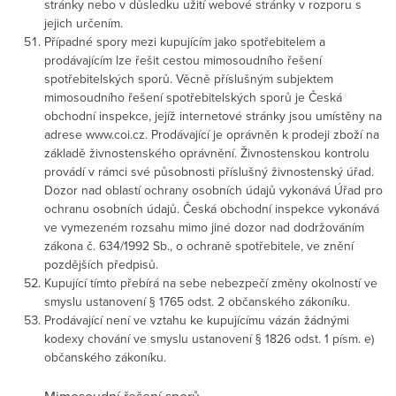
stránky nebo v důsledku užití webové stránky v rozporu s
jejich určením.
Případné spory mezi kupujícím jako spotřebitelem a
prodávajícím lze řešit cestou mimosoudního řešení
spotřebitelských sporů. Věcně příslušným subjektem
mimosoudního řešení spotřebitelských sporů je Česká
obchodní inspekce, jejíž internetové stránky jsou umístěny na
adrese www.coi.cz. Prodávající je oprávněn k prodeji zboží na
základě živnostenského oprávnění. Živnostenskou kontrolu
provádí v rámci své působnosti příslušný živnostenský úřad.
Dozor nad oblastí ochrany osobních údajů vykonává Úřad pro
ochranu osobních údajů. Česká obchodní inspekce vykonává
ve vymezeném rozsahu mimo jiné dozor nad dodržováním
zákona č. 634/1992 Sb., o ochraně spotřebitele, ve znění
pozdějších předpisů.
Kupující tímto přebírá na sebe nebezpečí změny okolností ve
smyslu ustanovení § 1765 odst. 2 občanského zákoníku.
Prodávající není ve vztahu ke kupujícímu vázán žádnými
kodexy chování ve smyslu ustanovení § 1826 odst. 1 písm. e)
občanského zákoníku.
Mimosoudní řešení sporů