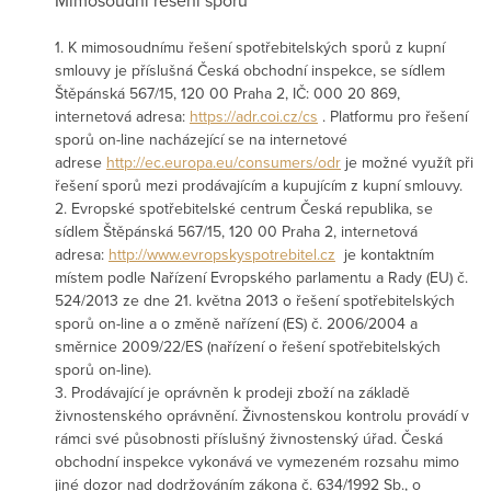
1. K mimosoudnímu řešení spotřebitelských sporů z kupní
smlouvy je příslušná Česká obchodní inspekce, se sídlem
Štěpánská 567/15, 120 00 Praha 2, IČ: 000 20 869,
internetová adresa:
https://adr.coi.cz/cs
. Platformu pro řešení
sporů on-line nacházející se na internetové
adrese
http://ec.europa.eu/consumers/
odr
je možné využít při
řešení sporů mezi prodávajícím a kupujícím z kupní smlouvy.
2. Evropské spotřebitelské centrum Česká republika, se
sídlem Štěpánská 567/15, 120 00 Praha 2, internetová
adresa:
http://www.
evropskyspotrebitel.cz
je kontaktním
místem podle Nařízení Evropského parlamentu a Rady (EU) č.
524/2013 ze dne 21. května 2013 o řešení spotřebitelských
sporů on-line a o změně nařízení (ES) č. 2006/2004 a
směrnice 2009/22/ES (nařízení o řešení spotřebitelských
sporů on-line).
3. Prodávající je oprávněn k prodeji zboží na základě
živnostenského oprávnění. Živnostenskou kontrolu provádí v
rámci své působnosti příslušný živnostenský úřad. Česká
obchodní inspekce vykonává ve vymezeném rozsahu mimo
jiné dozor nad dodržováním zákona č. 634/1992 Sb., o