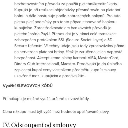
bezhotovostního převodu za použití platební/kreditní karty.
Kupující je při realizaci objednávky přesměrován na platební
bránu a dále postupuje podle zobrazených pokynů. Pro tuto
platbu platí podmínky pro tento případ stanovené bankou
kupujícího. Zprostředkovatelem bankovních převodů je
platební brána PayU. Přenos dat je v rámci celé transakce
zabezpečen protokolem SSL (Secure Societ Layer) a 3D
Secure řešením. Všechny údaje jsou tedy zpracovávány přímo
na serverech platební brány, čímž je zaručena jejich naprostá
bezpečnost. Akceptujeme platby kartami: VISA, MasterCard,
Diners Club Internacionál, Maestro. Prodávající je do úplného
zaplacení kupní ceny vlastníkem předmětu kupní smlouvy
uzavřené mezi kupujícím a prodávajícím.
Využití SLEVOVÝCH KÓDŮ
Při nákupu je možné využít určené slevové kódy.
Cena nákupu musí být vyšší než hodnota uplatňované slevy.
IV. Odstoupení od smlouvy