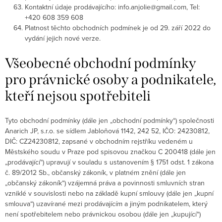
Kontaktní údaje prodávajícího: info.anjolie@gmail.com, Tel:
+420 608 359 608
Platnost těchto obchodních podmínek je od 29. září 2022 do
vydání jejich nové verze.
Všeobecné obchodní podmínky
pro právnické osoby a podnikatele,
kteří nejsou spotřebiteli
Tyto obchodní podmínky (dále jen „obchodní podmínky“) společnosti
Anarich JP, s.r.o. se sídlem Jabloňová 1142, 242 52, IČO: 24230812,
DIČ: CZ24230812, zapsané v obchodním rejstříku vedeném u
Městského soudu v Praze pod spisovou značkou C 200418 (dále jen
„prodávající“) upravují v souladu s ustanovením § 1751 odst. 1 zákona
č. 89/2012 Sb., občanský zákoník, v platném znění (dále jen
„občanský zákoník“) vzájemná práva a povinnosti smluvních stran
vzniklé v souvislosti nebo na základě kupní smlouvy (dále jen „kupní
smlouva“) uzavírané mezi prodávajícím a jiným podnikatelem, který
není spotřebitelem nebo právnickou osobou (dále jen „kupující“)