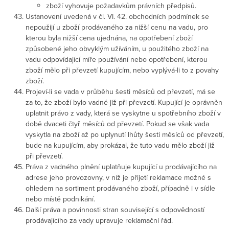
zboží vyhovuje požadavkům právních předpisů.
Ustanovení uvedená v čl. VI. 42. obchodních podmínek se
nepoužijí u zboží prodávaného za nižší cenu na vadu, pro
kterou byla nižší cena ujednána, na opotřebení zboží
způsobené jeho obvyklým užíváním, u použitého zboží na
vadu odpovídající míře používání nebo opotřebení, kterou
zboží mělo při převzetí kupujícím, nebo vyplývá-li to z povahy
zboží.
Projeví-li se vada v průběhu šesti měsíců od převzetí, má se
za to, že zboží bylo vadné již při převzetí. Kupující je oprávněn
uplatnit právo z vady, která se vyskytne u spotřebního zboží v
době dvaceti čtyř měsíců od převzetí. Pokud se však vada
vyskytla na zboží až po uplynutí lhůty šesti měsíců od převzetí,
bude na kupujícím, aby prokázal, že tuto vadu mělo zboží již
při převzetí.
Práva z vadného plnění uplatňuje kupující u prodávajícího na
adrese jeho provozovny, v níž je přijetí reklamace možné s
ohledem na sortiment prodávaného zboží, případně i v sídle
nebo místě podnikání.
Další práva a povinnosti stran související s odpovědností
prodávajícího za vady upravuje reklamační řád.