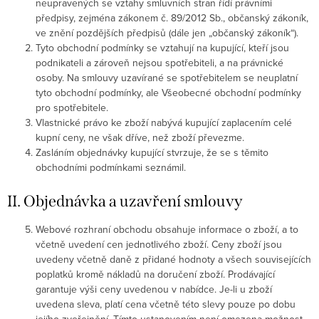
neupravených se vztahy smluvních stran řídí právními
předpisy, zejména zákonem č. 89/2012 Sb., občanský zákoník,
ve znění pozdějších předpisů (dále jen „občanský zákoník“).
Tyto obchodní podmínky se vztahují na kupující, kteří jsou
podnikateli a zároveň nejsou spotřebiteli, a na právnické
osoby. Na smlouvy uzavírané se spotřebitelem se neuplatní
tyto obchodní podmínky, ale Všeobecné obchodní podmínky
pro spotřebitele.
Vlastnické právo ke zboží nabývá kupující zaplacením celé
kupní ceny, ne však dříve, než zboží převezme.
Zasláním objednávky kupující stvrzuje, že se s těmito
obchodními podmínkami seznámil.
II. Objednávka a uzavření smlouvy
Webové rozhraní obchodu obsahuje informace o zboží, a to
včetně uvedení cen jednotlivého zboží. Ceny zboží jsou
uvedeny včetně daně z přidané hodnoty a všech souvisejících
poplatků kromě nákladů na doručení zboží. Prodávající
garantuje výši ceny uvedenou v nabídce. Je-li u zboží
uvedena sleva, platí cena včetně této slevy pouze po dobu