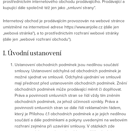
prostřednictvím internetového obchodu prodávajícího. Prodávající a
kupující dále společně též jen jako „smluvní strany“.
Internetový obchod je prodávajícím provozován na webové stránce
umístněné na internetové adrese https://www.anjolie.cz (dále jen
„webová stránka“), a to prostřednictvím rozhraní webové stránky
(dále jen „webové rozhraní obchodu“).
I. Úvodní ustanovení
Ustanovení obchodních podmínek jsou nedílnou součástí
smlouvy. Ustanovení odchylná od obchodních podmínek je
možné sjednat ve smlouvě. Odchylná ujednání ve smlouvě
mají přednost před ustanovením obchodních podmínek. Znění
obchodních podmínek může prodávající měnit či doplňovat.
Práva a povinnosti smluvních stran se řídí vždy tím zněním
obchodních podmínek, za jehož účinnosti vznikly. Práva a
povinnosti smluvních stran se dále řídí reklamačním řádem,
který je Přílohou č.1 obchodních podmínek a je jejich nedílnou
součástí a dále podmínkami a pokyny uvedenými na webovém
rozhraní zejména při uzavírání smlouvy. V otázkách zde