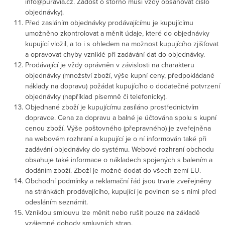
info@puravia.cz. Žádost o storno musí vždy obsahovat číslo
objednávky).
Před zasláním objednávky prodávajícímu je kupujícímu
umožněno zkontrolovat a měnit údaje, které do objednávky
kupující vložil, a to i s ohledem na možnost kupujícího zjišťovat
a opravovat chyby vzniklé při zadávání dat do objednávky.
Prodávající je vždy oprávněn v závislosti na charakteru
objednávky (množství zboží, výše kupní ceny, předpokládané
náklady na dopravu) požádat kupujícího o dodatečné potvrzení
objednávky (například písemně či telefonicky).
Objednané zboží je kupujícímu zasíláno prostřednictvím
dopravce. Cena za dopravu a balné je účtována spolu s kupní
cenou zboží. Výše poštovného (přepravného) je zveřejněna
na webovém rozhraní a kupující je o ní informován také při
zadávání objednávky do systému. Webové rozhraní obchodu
obsahuje také informace o nákladech spojených s balením a
dodáním zboží. Zboží je možné dodat do všech zemí EU.
Obchodní podmínky a reklamační řád jsou trvale zveřejněny
na stránkách prodávajícího, kupující je povinen se s nimi před
odesláním seznámit.
Vzniklou smlouvu lze měnit nebo rušit pouze na základě
vzájemné dohody smluvních stran.