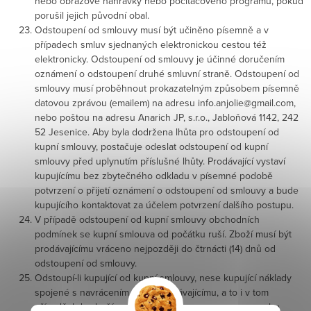
nebo obrazové nahrávky nebo počítačového programu, pokud
porušil jejich původní obal.
Odstoupení od smlouvy musí být učiněno písemně a v
případech smluv sjednaných elektronickou cestou též
elektronicky. Odstoupení od smlouvy je účinné doručením
oznámení o odstoupení druhé smluvní straně. Odstoupení od
smlouvy musí proběhnout prokazatelným způsobem písemně
datovou zprávou (emailem) na adresu info.anjolie@gmail.com,
nebo poštou na adresu Anarich JP, s.r.o., Jabloňová 1142, 242
52 Jesenice. Aby byla dodržena lhůta pro odstoupení od
kupní smlouvy, postačuje odeslat odstoupení od kupní
smlouvy před uplynutím příslušné lhůty. Prodávající vystaví
kupujícímu bez zbytečného odkladu v písemné podobě
potvrzení o přijetí oznámení o odstoupení od smlouvy a bude
kupujícího kontaktovat za účelem potvrzení dalšího postupu.
V případě odstoupení od kupní smlouvy obchodních
podmínek se kupní smlouva od počátku ruší. Zboží musí být
prodávajícímu vráceno nejpozději do čtrnácti (14) dnů od
odstoupení od smlouvy.
Odstoupí-li kupující od kupní smlouvy, nese kupující náklady
spojené s navrácením zboží prodávajícímu, a to i v tom
případě, kdy zboží nemůže být vráceno pro svou povahu