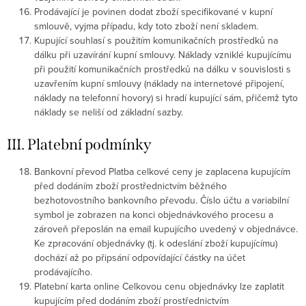
Prodávající je povinen dodat zboží specifikované v kupní
smlouvě, vyjma případu, kdy toto zboží není skladem.
Kupující souhlasí s použitím komunikačních prostředků na
dálku při uzavírání kupní smlouvy. Náklady vzniklé kupujícímu
při použití komunikačních prostředků na dálku v souvislosti s
uzavřením kupní smlouvy (náklady na internetové připojení,
náklady na telefonní hovory) si hradí kupující sám, přičemž tyto
náklady se neliší od základní sazby.
III. Platební podmínky
Bankovní převod Platba celkové ceny je zaplacena kupujícím
před dodáním zboží prostřednictvím běžného
bezhotovostního bankovního převodu. Číslo účtu a variabilní
symbol je zobrazen na konci objednávkového procesu a
zároveň přeposlán na email kupujícího uvedený v objednávce.
Ke zpracování objednávky (tj. k odeslání zboží kupujícímu)
dochází až po připsání odpovídající částky na účet
prodávajícího.
Platební karta online Celkovou cenu objednávky lze zaplatit
kupujícím před dodáním zboží prostřednictvím