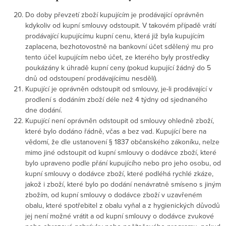
Do doby převzetí zboží kupujícím je prodávající oprávněn
kdykoliv od kupní smlouvy odstoupit. V takovém případě vrátí
prodávající kupujícímu kupní cenu, která již byla kupujícím
zaplacena, bezhotovostně na bankovní účet sdělený mu pro
tento účel kupujícím nebo účet, ze kterého byly prostředky
poukázány k úhradě kupní ceny (pokud kupující žádný do 5
dnů od odstoupení prodávajícímu nesdělí).
Kupující je oprávněn odstoupit od smlouvy, je-li prodávající v
prodlení s dodáním zboží déle než 4 týdny od sjednaného
dne dodání.
Kupující není oprávněn odstoupit od smlouvy ohledně zboží,
které bylo dodáno řádně, včas a bez vad. Kupující bere na
vědomí, že dle ustanovení § 1837 občanského zákoníku, nelze
mimo jiné odstoupit od kupní smlouvy o dodávce zboží, které
bylo upraveno podle přání kupujícího nebo pro jeho osobu, od
kupní smlouvy o dodávce zboží, které podléhá rychlé zkáze,
jakož i zboží, které bylo po dodání nenávratně smíseno s jiným
zbožím, od kupní smlouvy o dodávce zboží v uzavřeném
obalu, které spotřebitel z obalu vyňal a z hygienických důvodů
jej není možné vrátit a od kupní smlouvy o dodávce zvukové