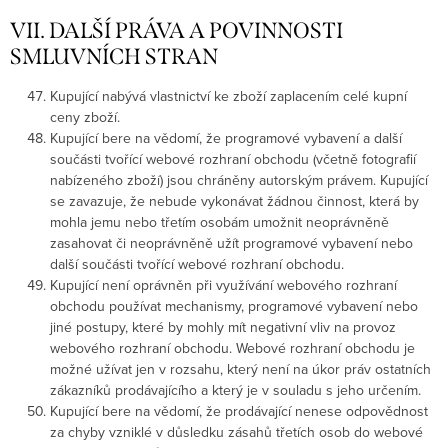
VII. DALŠÍ PRÁVA A POVINNOSTI
SMLUVNÍCH STRAN
Kupující nabývá vlastnictví ke zboží zaplacením celé kupní
ceny zboží.
Kupující bere na vědomí, že programové vybavení a další
součásti tvořící webové rozhraní obchodu (včetně fotografií
nabízeného zboží) jsou chráněny autorským právem. Kupující
se zavazuje, že nebude vykonávat žádnou činnost, která by
mohla jemu nebo třetím osobám umožnit neoprávněně
zasahovat či neoprávněně užít programové vybavení nebo
další součásti tvořící webové rozhraní obchodu.
Kupující není oprávněn při využívání webového rozhraní
obchodu používat mechanismy, programové vybavení nebo
jiné postupy, které by mohly mít negativní vliv na provoz
webového rozhraní obchodu. Webové rozhraní obchodu je
možné užívat jen v rozsahu, který není na úkor práv ostatních
zákazníků prodávajícího a který je v souladu s jeho určením.
Kupující bere na vědomí, že prodávající nenese odpovědnost
za chyby vzniklé v důsledku zásahů třetích osob do webové