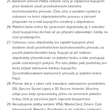
Bankovní převod Platba celkové ceny je zaplacena kupujícím
před dodáním zboží prostřednictvím běžného
bezhotovostního převodu. Číslo účtu a variabilní symbol je
zobrazen na konci objednávkového procesu a zároveň
přeposlán na e-mail kupujícího uvedený v objednávce.
Platební karta online Ke zpracování objednávky (tj. k odeslání
zboží kupujícímu) dochází až po připsání odpovídající částky na
účet prodávajícího.
Celkovou cenu objednávky lze zaplatit kupujícím před
dodáním zboží prostřednictvím bezhotovostního převodu za
použití platební/kreditní karty. Kupující je při realizaci
objednávky přesměrován na platební bránu a dále postupuje
podle zobrazených pokynů. Pro tuto platbu platí podmínky pro
tento případ stanovené bankou kupujícího.
Zprostředkovatelem bankovních převodů je platební brána
PayU.
Přenos dat je v rámci celé transakce zabezpečen protokolem
SSL (Secure Societ Layer) a 3D Secure řešením. Všechny
údaje jsou tedy zpracovávány přímo na serverech platební
brány, čímž je zaručena jejich naprostá bezpečnost.
Akceptujeme platby kartami: VISA, MasterCard, Diners Club
Internacionál, Maestro. Prodávající je do úplného zaplacení