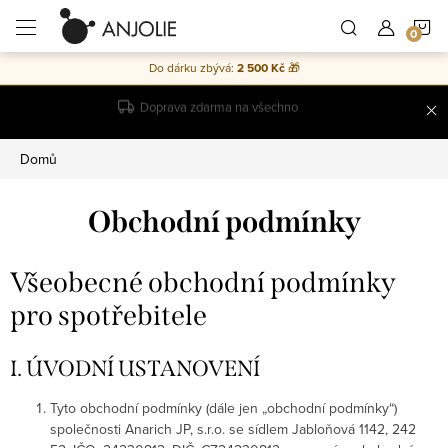
Přejít
N
na
obsah
Do dárku zbývá:
2 500 Kč
🎁
K
2 ks = sleva 10 % | 5 ks = sleva 15 % ✨
Domů
Obchodní podmínky
Všeobecné obchodní podmínky
pro spotřebitele
I. ÚVODNÍ USTANOVENÍ
Tyto obchodní podmínky (dále jen „obchodní podmínky“)
společnosti Anarich JP, s.r.o. se sídlem Jabloňová 1142, 242