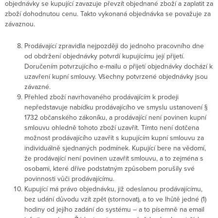
objednávky se kupující zavazuje převzít objednané zboží a zaplatit za
zboží dohodnutou cenu. Takto vykonaná objednávka se považuje za
závaznou.
Prodávající zpravidla nejpozději do jednoho pracovního dne
od obdržení objednávky potvrdí kupujícímu její přijetí.
Doručením potvrzujícího e-mailu o přijetí objednávky dochází k
uzavření kupní smlouvy. Všechny potvrzené objednávky jsou
závazné.
Přehled zboží navrhovaného prodávajícím k prodeji
nepředstavuje nabídku prodávajícího ve smyslu ustanovení §
1732 občanského zákoníku, a prodávající není povinen kupní
smlouvu ohledně tohoto zboží uzavřít. Tímto není dotčena
možnost prodávajícího uzavřít s kupujícím kupní smlouvu za
individuálně sjednaných podmínek. Kupující bere na vědomí,
že prodávající není povinen uzavřít smlouvu, a to zejména s
osobami, které dříve podstatným způsobem porušily své
povinnosti vůči prodávajícímu.
Kupující má právo objednávku, již odeslanou prodávajícímu,
bez udání důvodu vzít zpět (stornovat), a to ve lhůtě jedné (1)
hodiny od jejího zadání do systému – a to písemně na email