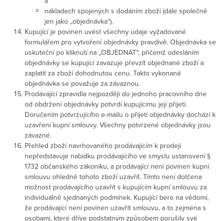
a
nákladech spojených s dodáním zboží (dále společně
jen jako „objednávka“).
Kupující je povinen uvést všechny údaje vyžadované
formulářem pro vytvoření objednávky pravdivě. Objednávka se
uskuteční po kliknutí na „OBJEDNAT“, přičemž odesláním
objednávky se kupující zavazuje převzít objednané zboží a
zaplatit za zboží dohodnutou cenu. Takto vykonaná
objednávka se považuje za závaznou.
Prodávající zpravidla nejpozději do jednoho pracovního dne
od obdržení objednávky potvrdí kupujícímu její přijetí.
Doručením potvrzujícího e-mailu o přijetí objednávky dochází k
uzavření kupní smlouvy. Všechny potvrzené objednávky jsou
závazné.
Přehled zboží navrhovaného prodávajícím k prodeji
nepředstavuje nabídku prodávajícího ve smyslu ustanovení §
1732 občanského zákoníku, a prodávající není povinen kupní
smlouvu ohledně tohoto zboží uzavřít. Tímto není dotčena
možnost prodávajícího uzavřít s kupujícím kupní smlouvu za
individuálně sjednaných podmínek. Kupující bere na vědomí,
že prodávající není povinen uzavřít smlouvu, a to zejména s
osobami, které dříve podstatným způsobem porušily své