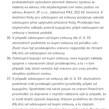
prokazatelným způsobem písemně datovou zprávou (e-
mailem) na adresu info.anjolie@gmail.com nebo poštou na
adresu Anarich JP, s.r.o., Jabloňová 1142, 252 42 Jesenice. K
dodržení lhůty pro odstoupení od smlouvy postačuje odeslat
odstoupení před uplynutím příslušné lhůty. Prodávající bez
zbytečného odkladu potvrdí kupujícímu přijetí odstoupení od
smlouvy v textové podobě.
V případě odstoupení od kupní smlouvy dle čl. V. 33.
obchodních podmínek se kupní smlouva od počátku ruší.
Zboží musí být prodávajícímu vráceno nejpozději do čtrnácti
(14) dnů od odstoupení od smlouvy.
Odstoupí-li kupující od kupní smlouvy, nese kupující náklady
spojené s navrácením zboží prodávajícímu, a to i v tom
případě, kdy zboží nemůže být vráceno pro svou povahu
obvyklou poštovní cestou.
V případě odstoupení od smlouvy dle čl. V. 33. obchodních
podmínek vrátí prodávající peněžní prostředky přijaté od
kupujícího. Spotřebitel má nárok pouze na vrácení finančních
prostředků za dopravné v nejnižší nabízené výši (v případě, že
si zvolil dražší způsob dopravy). Vrácení proběhne do čtrnácti
(14) dnů od odstoupení od kupní smlouvy, a to stejným