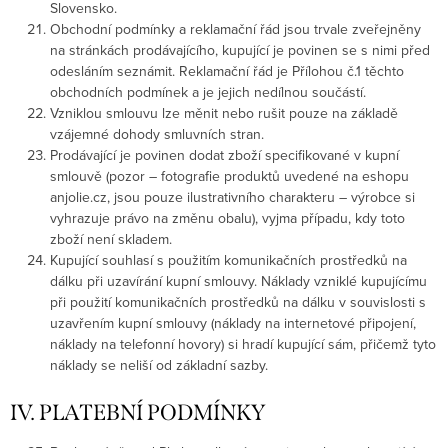
Slovensko.
Obchodní podmínky a reklamační řád jsou trvale zveřejněny
na stránkách prodávajícího, kupující je povinen se s nimi před
odesláním seznámit. Reklamační řád je Přílohou č.1 těchto
obchodních podmínek a je jejich nedílnou součástí.
Vzniklou smlouvu lze měnit nebo rušit pouze na základě
vzájemné dohody smluvních stran.
Prodávající je povinen dodat zboží specifikované v kupní
smlouvě (pozor – fotografie produktů uvedené na eshopu
anjolie.cz, jsou pouze ilustrativního charakteru – výrobce si
vyhrazuje právo na změnu obalu), vyjma případu, kdy toto
zboží není skladem.
Kupující souhlasí s použitím komunikačních prostředků na
dálku při uzavírání kupní smlouvy. Náklady vzniklé kupujícímu
při použití komunikačních prostředků na dálku v souvislosti s
uzavřením kupní smlouvy (náklady na internetové připojení,
náklady na telefonní hovory) si hradí kupující sám, přičemž tyto
náklady se neliší od základní sazby.
IV. PLATEBNÍ PODMÍNKY