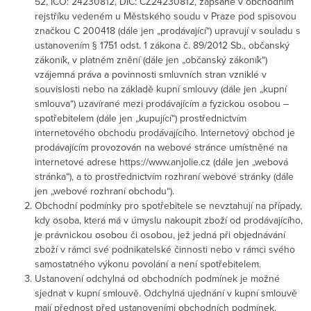
52, IČO: 24230812, DIČ: CZ24230812, zapsané v obchodním
rejstříku vedeném u Městského soudu v Praze pod spisovou
značkou C 200418 (dále jen „prodávající“) upravují v souladu s
ustanovením § 1751 odst. 1 zákona č. 89/2012 Sb., občanský
zákoník, v platném znění (dále jen „občanský zákoník“)
vzájemná práva a povinnosti smluvních stran vzniklé v
souvislosti nebo na základě kupní smlouvy (dále jen „kupní
smlouva“) uzavírané mezi prodávajícím a fyzickou osobou –
spotřebitelem (dále jen „kupující“) prostřednictvím
internetového obchodu prodávajícího. Internetový obchod je
prodávajícím provozován na webové stránce umístněné na
internetové adrese https://www.anjolie.cz (dále jen „webová
stránka“), a to prostřednictvím rozhraní webové stránky (dále
jen „webové rozhraní obchodu“).
Obchodní podmínky pro spotřebitele se nevztahují na případy,
kdy osoba, která má v úmyslu nakoupit zboží od prodávajícího,
je právnickou osobou či osobou, jež jedná při objednávání
zboží v rámci své podnikatelské činnosti nebo v rámci svého
samostatného výkonu povolání a není spotřebitelem.
Ustanovení odchylná od obchodních podmínek je možné
sjednat v kupní smlouvě. Odchylná ujednání v kupní smlouvě
mají přednost před ustanoveními obchodních podmínek.