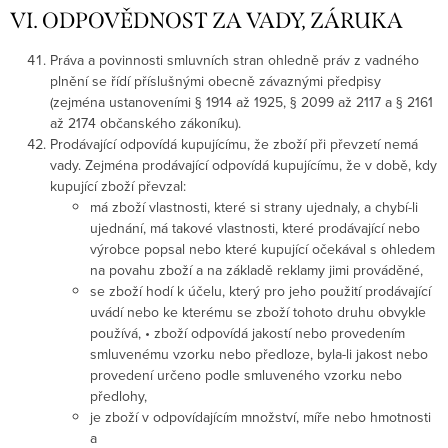
VI. ODPOVĚDNOST ZA VADY, ZÁRUKA
Práva a povinnosti smluvních stran ohledně práv z vadného
plnění se řídí příslušnými obecně závaznými předpisy
(zejména ustanoveními § 1914 až 1925, § 2099 až 2117 a § 2161
až 2174 občanského zákoníku).
Prodávající odpovídá kupujícímu, že zboží při převzetí nemá
vady. Zejména prodávající odpovídá kupujícímu, že v době, kdy
kupující zboží převzal:
má zboží vlastnosti, které si strany ujednaly, a chybí-li
ujednání, má takové vlastnosti, které prodávající nebo
výrobce popsal nebo které kupující očekával s ohledem
na povahu zboží a na základě reklamy jimi prováděné,
se zboží hodí k účelu, který pro jeho použití prodávající
uvádí nebo ke kterému se zboží tohoto druhu obvykle
používá, • zboží odpovídá jakostí nebo provedením
smluvenému vzorku nebo předloze, byla-li jakost nebo
provedení určeno podle smluveného vzorku nebo
předlohy,
je zboží v odpovídajícím množství, míře nebo hmotnosti
a