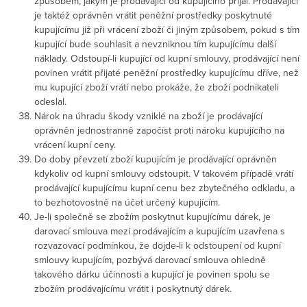
způsobem, jakým je prodávající od kupujícího přijal. Prodávající
je taktéž oprávněn vrátit peněžní prostředky poskytnuté
kupujícímu již při vrácení zboží či jiným způsobem, pokud s tím
kupující bude souhlasit a nevzniknou tím kupujícímu další
náklady. Odstoupí-li kupující od kupní smlouvy, prodávající není
povinen vrátit přijaté peněžní prostředky kupujícímu dříve, než
mu kupující zboží vrátí nebo prokáže, že zboží podnikateli
odeslal.
Nárok na úhradu škody vzniklé na zboží je prodávající
oprávněn jednostranně započíst proti nároku kupujícího na
vrácení kupní ceny.
Do doby převzetí zboží kupujícím je prodávající oprávněn
kdykoliv od kupní smlouvy odstoupit. V takovém případě vrátí
prodávající kupujícímu kupní cenu bez zbytečného odkladu, a
to bezhotovostně na účet určený kupujícím.
Je-li společně se zbožím poskytnut kupujícímu dárek, je
darovací smlouva mezi prodávajícím a kupujícím uzavřena s
rozvazovací podmínkou, že dojde-li k odstoupení od kupní
smlouvy kupujícím, pozbývá darovací smlouva ohledně
takového dárku účinnosti a kupující je povinen spolu se
zbožím prodávajícímu vrátit i poskytnutý dárek.