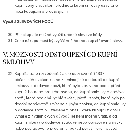
kupní ceny vlastníkem předmětu kupní smlouvy uzavřené
mezi kupujícím a prodávajícím.
Využití SLEVOVÝCH KÓDŮ
Při nákupu je možné využít určené slevové kódy.
Cena nákupu musí být vyšší než hodnota uplatňované slevy.
V. MOŽNOSTI ODSTOUPENÍ OD KUPNÍ
SMLOUVY
Kupující bere na vědomí, že dle ustanovení § 1837
občanského zákoníku, nelze mimo jiné odstoupit od kupní
smlouvy o dodávce zboží, které bylo upraveno podle přání
kupujícího nebo pro jeho osobu, od kupní smlouvy o dodávce
zboží, které podléhá rychlé zkáze, jakož i zboží, které bylo po
dodání nenávratně smíseno s jiným zbožím, od kupní smlouvy
o dodávce zboží v uzavřeném obalu, které kupující z obalu
vyňal a z hygienických důvodů jej není možné vrátit, a od
kupní smlouvy o dodávce zvukové nebo obrazové nahrávky
nebo počítačového programu, pokud porušil jejich původní