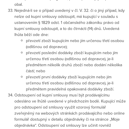
obal.
Nejedná-li se o případ uvedený v čl. V. 32. či o jiný případ, kdy
nelze od kupní smlouvy odstoupit, má kupující v souladu s
ustanovením § 1829 odst. 1 občanského zákoníku právo od
kupní smlouvy odstoupit, a to do čtrnácti (14) dnů. Uvedená
lhůta běží ode dne:
převzetí zboží kupujícím nebo jím určenou třetí osobou
(odlišnou od dopravce);
převzetí poslední dodávky zboží kupujícím nebo jím
určenou třetí osobou (odlišnou od dopravce), je-li
předmětem několik druhů zboží nebo dodání několika
částí; nebo
převzetí první dodávky zboží kupujícím nebo jím
určenou třetí osobou (odlišnou od dopravce), je-li
předmětem pravidelná opakovaná dodávky zboží.
Odstoupení od kupní smlouvy musí být prodávajícímu
odesláno ve lhůtě uvedené v předchozím bodě. Kupující může
pro odstoupení od smlouvy využít vzorový formulář
zveřejněný na webových stránkách prodávajícího nebo online
formulář dostupný v detailu objednávky či na stránce „Moje
objednávka“. Odstoupení od smlouvy lze učinit rovněž