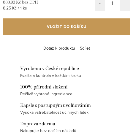
883,93 Kč bez DPH
Měrná
8,25 Kč / 1 ks
cena:
VLOŽIT DO KOŠÍKU
Dotaz k produktu
Sdílet
Vyrobeno v České republice
Kvalita a kontrola v každém kroku
100% přírodní složení
Pečlivě vybrané ingredience
Kapsle s postupným uvolňováním
Vysoká vstřebatelnost účinných látek
Doprava zdarma
Nakupujte bez dalších nákladů