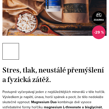
ZDARMA
-29 %
Stres, tlak, neustálé přemýšlení
a fyzická zátěž.
Postupně vyčerpávají jeden z nejdůležitějších minerálů v těle hořčík.
Výsledkem je napětí, únava, horší spánek a pocit, že tělo nedokáže
skutečně vypnout.
Magnesium Duo
kombinuje dvě vysoce
vstřebatelné formy hořčíku
magnesium L-threonate a bisglycinát
,