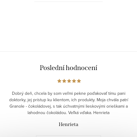
tekutin a fungování svalů i
nervového systému....
Poslední hodnocení
Dobrý deň, chcela by som veľmi pekne poďakovať tímu pani
doktorky, jej prístup ku klientom, ich produkty. Moja chvála patrí
Granole - čokoládovej, s tak úchvatnými lieskovými orieškami a
lahodnou čokoládou. Veľká vďaka. Henrieta
Henrieta