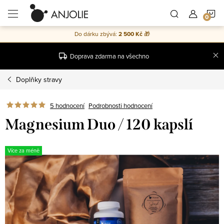
Přejít
N
na
obsah
Do dárku zbývá:
2 500 Kč
🎁
K
Doprava zdarma na všechno
Doplňky stravy
5 hodnocení
Podrobnosti hodnocení
Magnesium Duo / 120 kapslí
Více za méně