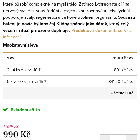
které působí komplexně na mysl i tělo. Zatímco L-threonate cílí na
nervový systém, soustředění a psychickou rovnováhu, bisglycinát
podporuje svaly, regeneraci a celkové uvolnění organismu.
Součástí
balení je navíc bylinný čaj Klidný spánek jako dárek, který celý
večerní rituál přirozeně doplňuje.
Produktová
dokumentace
Více
informací
Množstevní sleva
1 ks
990 Kč
/ ks
2 - 4 ks = sleva 10 %
891 Kč
/ ks
5 a více ks = sleva 15 %
841,50 Kč
/ ks
Ušetříte
0 Kč
Skladem
>5 ks
1 399 Kč
990 Kč