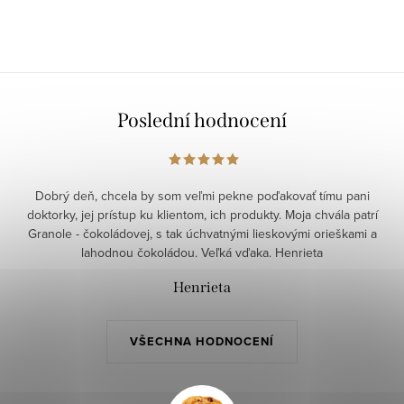
Poslední hodnocení
Dobrý deň, chcela by som veľmi pekne poďakovať tímu pani
doktorky, jej prístup ku klientom, ich produkty. Moja chvála patrí
Granole - čokoládovej, s tak úchvatnými lieskovými orieškami a
lahodnou čokoládou. Veľká vďaka. Henrieta
Henrieta
VŠECHNA HODNOCENÍ