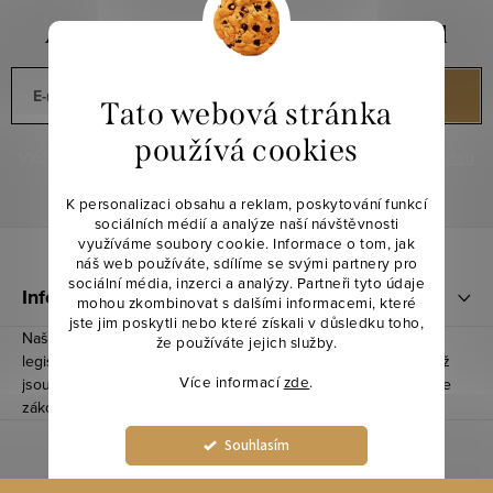
Aktuální novinky a slevy na váš e-mail
E-mail
PŘIHLÁSIT SE
Tato webová stránka
používá cookies
Vložením e-mailu souhlasíte s
podmínkami ochrany osobních údajů
K personalizaci obsahu a reklam, poskytování funkcí
sociálních médií a analýze naší návštěvnosti
Z
využíváme soubory cookie. Informace o tom, jak
náš web používáte, sdílíme se svými partnery pro
á
sociální média, inzerci a analýzy. Partneři tyto údaje
Informace pro vás
mohou zkombinovat s dalšími informacemi, které
p
jste jim poskytli nebo které získali v důsledku toho,
Naše produkty splnily všechny nezbytné podmínky, včetně
že používáte jejich služby.
a
legislativních požadavků a informačních povinností, díky čemuž
Více informací
zde
.
t
jsou registrované a notifikované u Ministerstva Zemědělství dle
zákona č. 110/1997 Sb.
í
Souhlasím
Nastavení