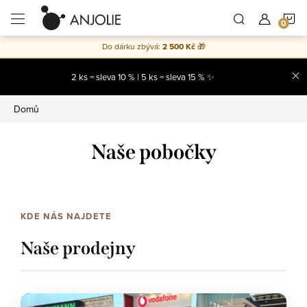
Přejít
N
na
obsah
Do dárku zbývá:
2 500 Kč
🎁
K
2 ks = sleva 10 % | 5 ks = sleva 15 % ✨
Domů
Naše pobočky
KDE NÁS NAJDETE
Naše prodejny