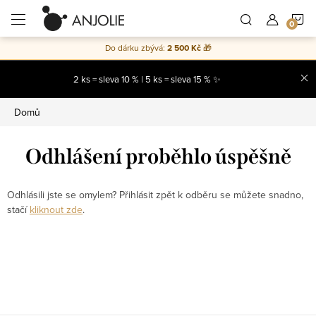
Přejít
N
na
obsah
Do dárku zbývá:
2 500 Kč
🎁
K
2 ks = sleva 10 % | 5 ks = sleva 15 % ✨
Domů
Odhlášení proběhlo úspěšně
Odhlásili jste se omylem? Přihlásit zpět k odběru se můžete snadno,
stačí
kliknout zde
.