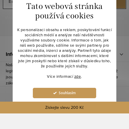
E-mail
PŘIHLÁSIT SE
Tato webová stránka
používá cookies
Vložením e-mailu souhlasíte s
podmínkami ochrany osobních údajů
K personalizaci obsahu a reklam, poskytování funkcí
sociálních médií a analýze naší návštěvnosti
Z
využíváme soubory cookie. Informace o tom, jak
náš web používáte, sdílíme se svými partnery pro
á
sociální média, inzerci a analýzy. Partneři tyto údaje
Informace pro vás
mohou zkombinovat s dalšími informacemi, které
p
jste jim poskytli nebo které získali v důsledku toho,
Naše produkty splnily všechny nezbytné podmínky, včetně
že používáte jejich služby.
a
legislativních požadavků a informačních povinností, díky čemuž
Více informací
zde
.
t
jsou registrované a notifikované u Ministerstva Zemědělství dle
zákona č. 110/1997 Sb.
í
Souhlasím
Nastavení
Získejte slevu 200 Kč