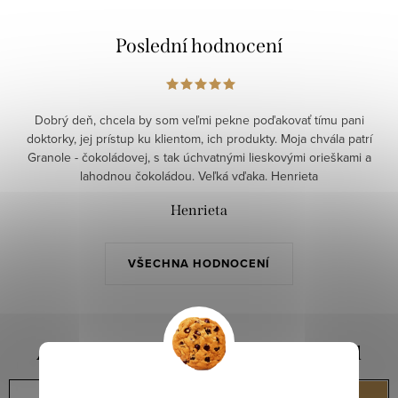
Poslední hodnocení
Dobrý deň, chcela by som veľmi pekne poďakovať tímu pani
doktorky, jej prístup ku klientom, ich produkty. Moja chvála patrí
Granole - čokoládovej, s tak úchvatnými lieskovými orieškami a
lahodnou čokoládou. Veľká vďaka. Henrieta
Henrieta
VŠECHNA HODNOCENÍ
Aktuální novinky a slevy na váš e-mail