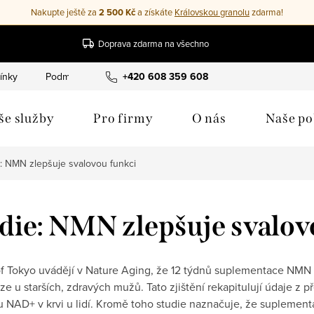
Nakupte ještě za
2 500 Kč
a získáte
Královskou granolu
zdarma!
Doprava zdarma na všechno
ínky
Podmínky ochrany osobních údajů
+420 608 359 608
Cookies
Moje 
še služby
Pro firmy
O nás
Naše p
: NMN zlepšuje svalovou funkci
die: NMN zlepšuje svalov
of Tokyo uvádějí v Nature Aging, že 12 týdnů suplementace NMN
e u starších, zdravých mužů. Tato zjištění rekapitulují údaje z př
 NAD+ v krvi u lidí. Kromě toho studie naznačuje, že supleme