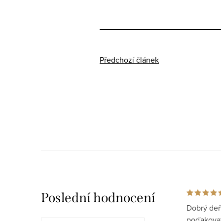
Předchozí článek
Poslední hodnocení
Dobrý deň
poďakovať 