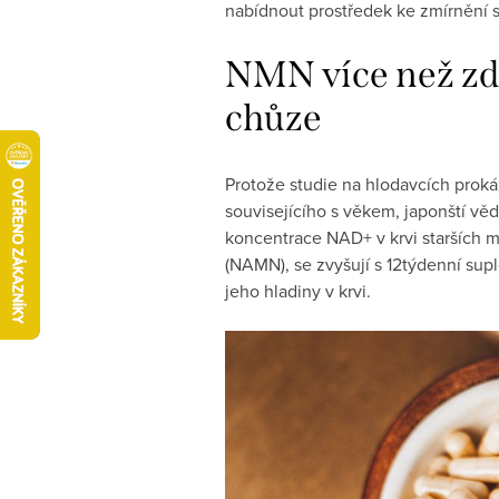
nabídnout prostředek ke zmírnění st
NMN více než zd
chůze
Protože studie na hlodavcích prok
souvisejícího s věkem, japonští vě
koncentrace NAD+ v krvi starších m
(NAMN), se zvyšují s 12týdenní su
jeho hladiny v krvi.