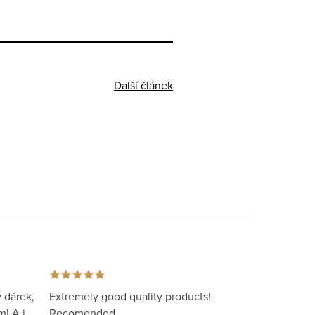
Další článek
 dárek,
Extremely good quality products!
m! A i
Recomended