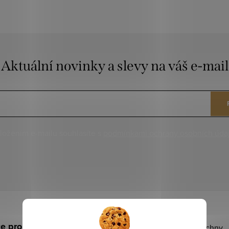
Aktuální novinky a slevy na váš e-mail
ložením e-mailu souhlasíte s
podmínkami ochrany osobních úda
e pro vás
Naše produkty splnily všechny