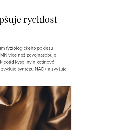
šuje rychlost
ím fyziologického poklesu
e NMN více než zdvojnásobuje
kleotid kyseliny nikotinové
N zvyšuje syntézu NAD+ a zvyšuje