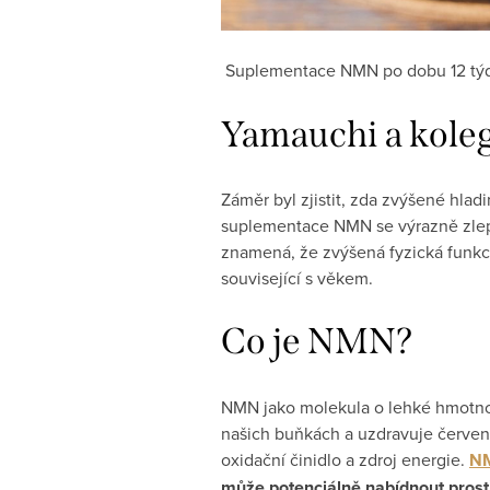
Suplementace NMN po dobu 12 týdn
Yamauchi a koleg
Záměr byl zjistit, zda zvýšené hlad
suplementace NMN se výrazně zlepši
znamená, že zvýšená fyzická funkc
související s věkem.
Co je NMN?
NMN jako molekula o lehké hmotnos
našich buňkách a uzdravuje červené
oxidační činidlo a zdroj energie.
NM
může potenciálně nabídnout prostř