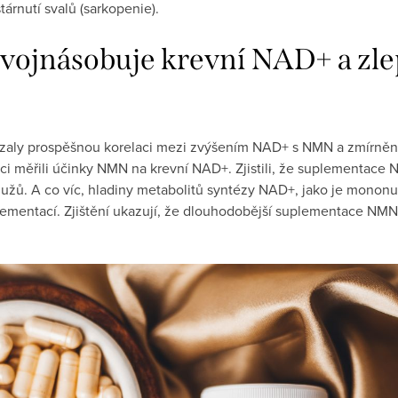
árnutí svalů (sarkopenie).
vojnásobuje krevní NAD+ a zlep
ázaly prospěšnou korelaci mezi zvýšením NAD+ s NMN a zmírněn
dci měřili účinky NMN na krevní NAD+. Zjistili, že suplementac
užů. A co víc, hladiny metabolitů syntézy NAD+, jako je mononu
plementací. Zjištění ukazují, že dlouhodobější suplementace NM