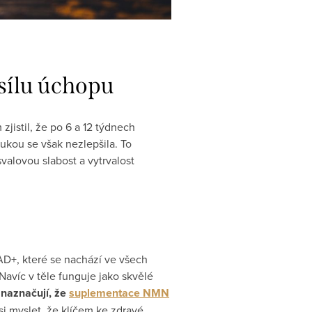
sílu úchopu
jistil, že po 6 a 12 týdnech
ukou se však nezlepšila. To
alovou slabost a vytrvalost
D+, které se nachází ve všech
avíc v těle funguje jako skvělé
 naznačují, že
suplementace NMN
i myslet, že klíčem ke zdravé