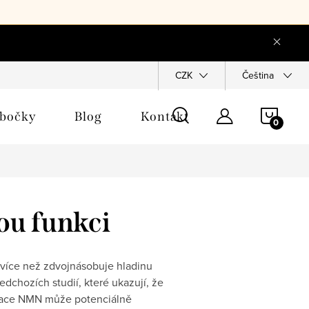
objednávka
CZK
Čeština
NÁKU
obočky
Blog
Kontakt
KOŠÍ
ou funkci
 více než zdvojnásobuje hladinu
edchozích studií, které ukazují, že
ntace NMN může potenciálně