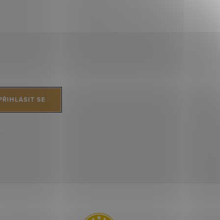
PŘIHLÁSIT SE
jů