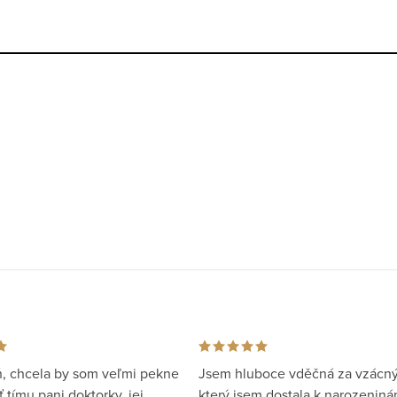
, chcela by som veľmi pekne
Jsem hluboce vděčná za vzácný
tímu pani doktorky, jej
který jsem dostala k narozeniná