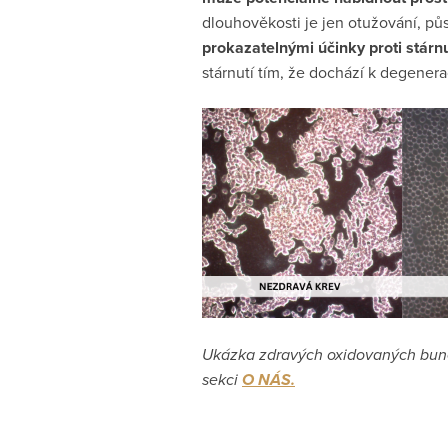
dlouhověkosti je jen otužování, půs
prokazatelnými účinky proti stárnu
stárnutí tím, že dochází k degenera
Ukázka zdravých oxidovaných buně
sekci
O NÁS.