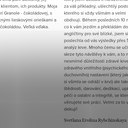
 klientom, ich produkty. Moja
za váš příkladný, ušlechtilý posto
rí Granole - čokoládovej, s
kterého si vždy všímám a velmi
tnými lieskovými orieškami a
obdivuji. Během posledních 10 
čokoládou. Veľká vďaka.
co k vám jezdím a překládám do
angličtiny pro své blízké, jsem s
poslechla od vás výsledky přes 
analýz krve. Mnoho čemu se uč
skrze tyto návštěvy k vám, a to 
nesmírné důležitosti zdravé krv
zdravého vnitřního (psychickéh
duchovního) nastavení (který ja
si všimla se odráží v krvi) ale tak
štědrosti, darování, dedikaci, u
péči o ostatní a integritě, se kte
věnujete své práci. Velmi za to
dekuji!
Svetlana Erolina Rybchinskaya