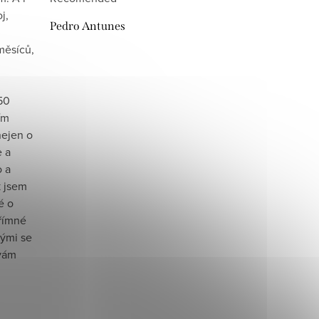
j,
Pedro Antunes
měsíců,
i
50
ím
nejen o
e a
o a
k jsem
é o
přímné
rými se
 vám