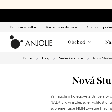
Přejít
na
obsah
Doprava a platba
Vrácení a reklamace
Obchodní podm
Obchod
Na
Domů
Blog
Vědecké studie
Nová Studie
Nová Stu
Yamauchi a kolegové z University 
NAD+ v krvi a zlepšuje rychlost chůz
suplementace NMN zvyšuje hladinu