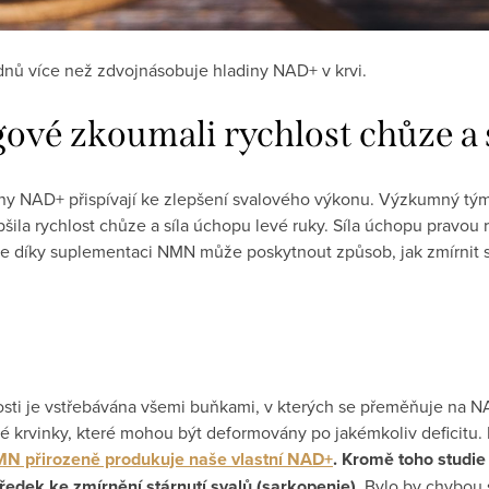
ů více než zdvojnásobuje hladiny NAD+ v krvi.
ové zkoumali rychlost chůze a 
iny NAD+ přispívají ke zlepšení svalového výkonu. Výzkumný tým z
la rychlost chůze a síla úchopu levé ruky. Síla úchopu pravou r
e díky suplementaci NMN může poskytnout způsob, jak zmírnit sv
ti je vstřebávána všemi buňkami, v kterých se přeměňuje na NA
 krvinky, které mohou být deformovány po jakémkoliv deficitu. N
N přirozeně produkuje naše vlastní NAD+
. Kromě toho studie
edek ke zmírnění stárnutí svalů (sarkopenie).
Bylo by chybou s