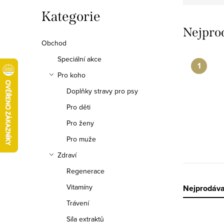
r
Přeskočit
Kategorie
kategorie
a
Nejpro
Obchod
n
Speciální akce
n
Pro koho
í
Doplňky stravy pro psy
p
Pro děti
Pro ženy
a
Pro muže
n
Zdraví
e
Regenerace
l
Vitamíny
Ř
Nejprodáva
Trávení
a
Síla extraktů