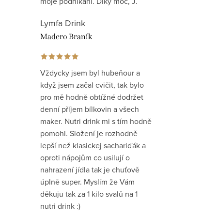
moje podnikání. Díky moc, J.
Lymfa Drink
Madero Braník
Vždycky jsem byl hubeňour a
když jsem začal cvičit, tak bylo
pro mě hodně obtížné dodržet
denní příjem bílkovin a všech
maker. Nutri drink mi s tím hodně
pomohl. Složení je rozhodně
lepší než klasickej sachariďák a
oproti nápojům co usilují o
nahrazení jídla tak je chuťově
úplně super. Myslím že Vám
děkuju tak za 1 kilo svalů na 1
nutri drink :)