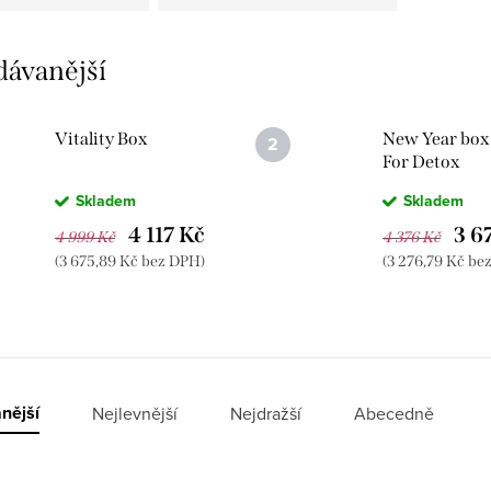
dávanější
Vitality Box
New Year box 
For Detox
Skladem
Skladem
4 117 Kč
3 6
4 999 Kč
4 376 Kč
(3 675,89 Kč bez DPH)
(3 276,79 Kč be
nější
Nejlevnější
Nejdražší
Abecedně