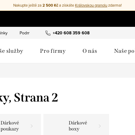
Nakupte ještě za
2 500 Kč
a získáte
Královskou granolu
zdarma!
Doprava zdarma na všechno
ínky
Podmínky ochrany osobních údajů
+420 608 359 608
Cookies
Moje 
še služby
Pro firmy
O nás
Naše p
ky
, Strana 2
Dárkové
Dárkové
poukazy
boxy