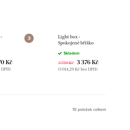
-
Light box -
Spokojené bříško
Skladem
70 Kč
3 376 Kč
3 759 Kč
z DPH)
(3 014,29 Kč bez DPH)
10
položek celkem