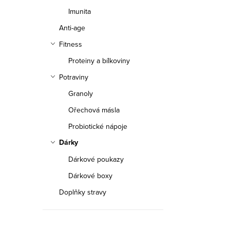
V
z
Imunita
ý
e
Anti-age
p
n
Fitness
i
Proteiny a bílkoviny
í
Potraviny
s
p
Granoly
p
r
Ořechová másla
r
o
Probiotické nápoje
o
Dárky
d
d
Dárkové poukazy
u
Dárkové boxy
u
k
Doplňky stravy
k
t
t
ů