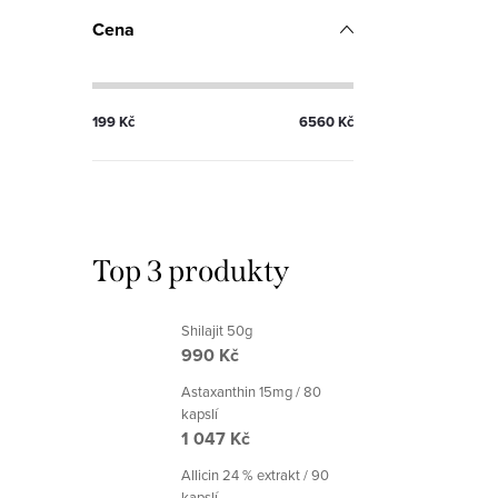
ů
Cena
199
Kč
6560
Kč
S
O
t
v
r
l
á
á
n
Top 3 produkty
d
k
a
o
Shilajit 50g
v
c
990 Kč
á
í
Astaxanthin 15mg / 80
n
kapslí
p
í
1 047 Kč
r
Allicin 24 % extrakt / 90
kapslí