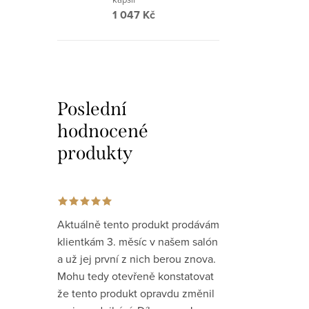
v
1 047 Kč
k
y
v
ý
Poslední
p
hodnocené
i
produkty
s
u
Aktuálně tento produkt prodávám
klientkám 3. měsíc v našem salón
a už jej první z nich berou znova.
Mohu tedy otevřeně konstatovat
že tento produkt opravdu změnil