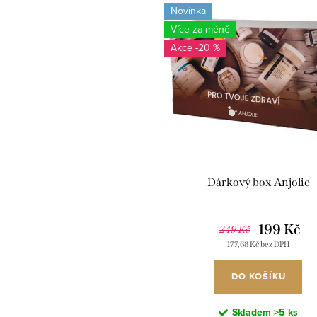
Novinka
Více za méně
-20 %
Dárkový box Anjolie
199 Kč
249 Kč
177,68 Kč bez DPH
DO KOŠÍKU
Skladem
>5 ks