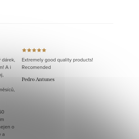
 dárek,
Extremely good quality products!
m! A i
Recomended
j,
Pedro Antunes
měsíců,
i
50
ím
nejen o
e a