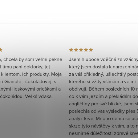
, chcela by som veľmi pekne
Jsem hluboce vděčná za vzácný
tímu pani doktorky, jej
který jsem dostala k narozeniná
 klientom, ich produkty. Moja
za váš příkladný, ušlechtilý posto
rí Granole - čokoládovej, s
kterého si vždy všímám a velmi
tnými lieskovými orieškami a
obdivuji. Během posledních 10 
čokoládou. Veľká vďaka.
co k vám jezdím a překládám do
angličtiny pro své blízké, jsem s
poslechla od vás výsledky přes 
analýz krve. Mnoho čemu se uč
skrze tyto návštěvy k vám, a to 
nesmírné důležitosti zdravé krv