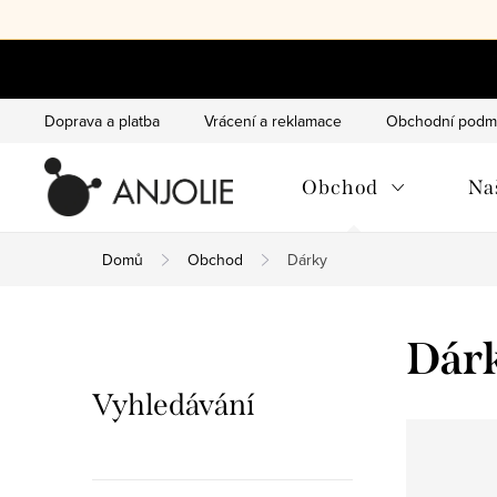
Přejít
na
obsah
Doprava a platba
Vrácení a reklamace
Obchodní podm
Obchod
Na
Domů
Obchod
Dárky
P
Dár
o
Vyhledávání
s
t