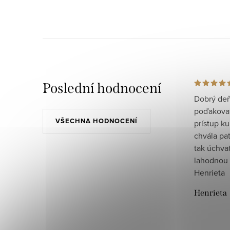
Poslední hodnocení
Dobrý deň
poďakovať 
VŠECHNA HODNOCENÍ
prístup ku
chvála pat
tak úchva
lahodnou 
Henrieta
Henrieta