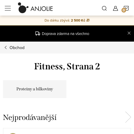
Přejít
N
na
obsah
Do dárku zbývá:
2 500 Kč
🎁
K
Doprava zdarma na všechno
Obchod
Fitness
, Strana 2
Proteiny a bílkoviny
Nejprodávanější