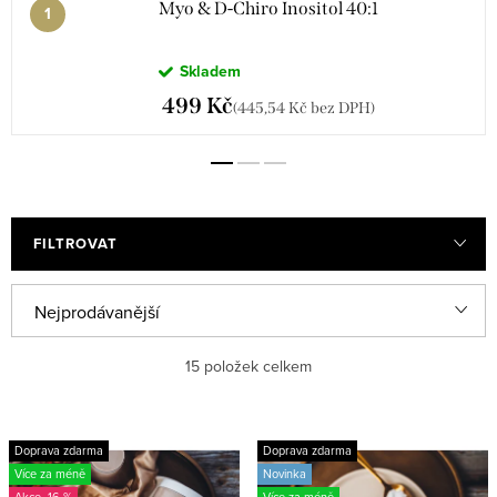
Myo & D-Chiro Inositol 40:1
Skladem
499 Kč
(445,54 Kč bez DPH)
FILTROVAT
Ř
Nejprodávanější
a
Nejlevnější
15
položek celkem
z
e
Nejdražší
V
n
Doprava zdarma
Doprava zdarma
ý
Abecedně
Více za méně
Novinka
í
-16 %
Více za méně