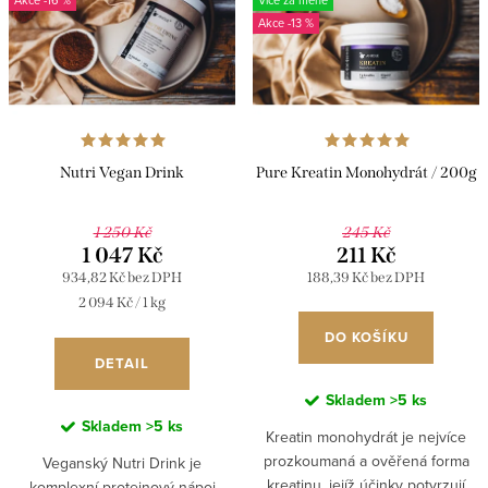
p
p
-13 %
i
r
s
o
p
d
r
u
Nutri Vegan Drink
Pure Kreatin Monohydrát / 200g
o
k
d
t
1 250 Kč
245 Kč
u
1 047 Kč
211 Kč
ů
934,82 Kč bez DPH
188,39 Kč bez DPH
k
Měrná
2 094 Kč / 1 kg
t
cena:
DO KOŠÍKU
ů
DETAIL
Skladem
>5 ks
Skladem
>5 ks
Kreatin monohydrát je nejvíce
prozkoumaná a ověřená forma
Veganský Nutri Drink je
kreatinu, jejíž účinky potvrzují
komplexní proteinový nápoj