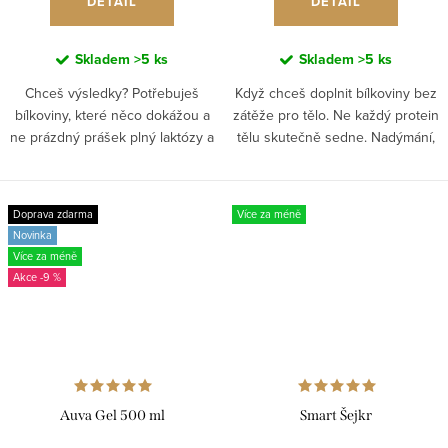
DETAIL
DETAIL
Skladem
>5 ks
Skladem
>5 ks
Chceš výsledky? Potřebuješ
Když chceš doplnit bílkoviny bez
bílkoviny, které něco dokážou a
zátěže pro tělo. Ne každý protein
ne prázdný prášek plný laktózy a
tělu skutečně sedne. Nadýmání,
náhražek. WPC 80 bez laktózy ti
těžkost nebo nepříjemné trávení
dodá kvalitní syrovátkový protein
jsou často signálem, že tělo
a navíc jsme...
nezvládá běžné...
Doprava zdarma
Více za méně
Novinka
Více za méně
-9 %
Auva Gel 500 ml
Smart Šejkr