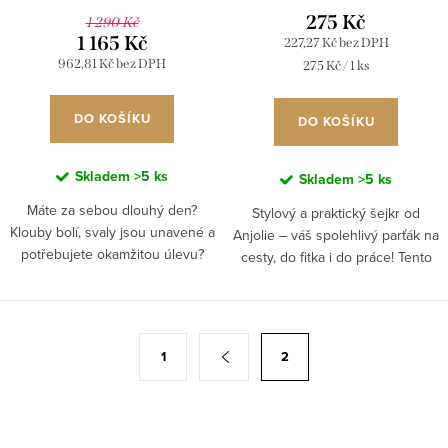
275 Kč
1 290 Kč
1 165 Kč
227,27 Kč bez DPH
962,81 Kč bez DPH
Měrná
275 Kč / 1 ks
cena:
DO KOŠÍKU
DO KOŠÍKU
Skladem
>5 ks
Skladem
>5 ks
Máte za sebou dlouhý den?
Stylový a praktický šejkr od
Klouby bolí, svaly jsou unavené a
Anjolie – váš spolehlivý parťák na
potřebujete okamžitou úlevu?
cesty, do fitka i do práce! Tento
Auva Gel je tu, aby se postaral o
nepropustný šejkr je vybaven
všechno. Tento unikátní gel
mřížkou pro dokonale hladké
obsahuje léčivé peloidy,...
nápoje bez hrudek a...
O
S
1
2
v
t
l
r
á
á