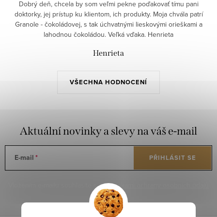
Dobrý deň, chcela by som veľmi pekne poďakovať tímu pani
doktorky, jej prístup ku klientom, ich produkty. Moja chvála patrí
Granole - čokoládovej, s tak úchvatnými lieskovými orieškami a
lahodnou čokoládou. Veľká vďaka. Henrieta
Henrieta
VŠECHNA HODNOCENÍ
Aktuální novinky a slevy na váš e-mail
E-mail
PŘIHLÁSIT SE
Vložením e-mailu souhlasíte s
podmínkami ochrany osobních údajů