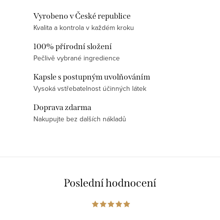
d
n
a
k
Vyrobeno v České republice
c
o
Kvalita a kontrola v každém kroku
í
v
100% přírodní složení
p
á
Pečlivě vybrané ingredience
r
n
v
Kapsle s postupným uvolňováním
í
k
Vysoká vstřebatelnost účinných látek
y
Doprava zdarma
v
Nakupujte bez dalších nákladů
ý
p
i
s
u
Poslední hodnocení