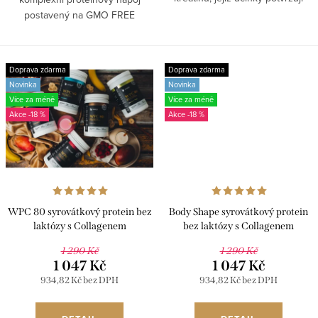
stovky vědeckých studií. Nejde
postavený na GMO FREE
přitom jen o sílu a svaly, tento
sójovém proteinovém izolátu,
doplněk je přínosný i...
jednom z nejkvalitnějších
rostlinných zdrojů bílkovin. Každá
Doprava zdarma
Doprava zdarma
porce dodá 19...
Novinka
Novinka
Více za méně
Více za méně
-18 %
-18 %
WPC 80 syrovátkový protein bez
Body Shape syrovátkový protein
laktózy s Collagenem
bez laktózy s Collagenem
1 290 Kč
1 290 Kč
1 047 Kč
1 047 Kč
934,82 Kč bez DPH
934,82 Kč bez DPH