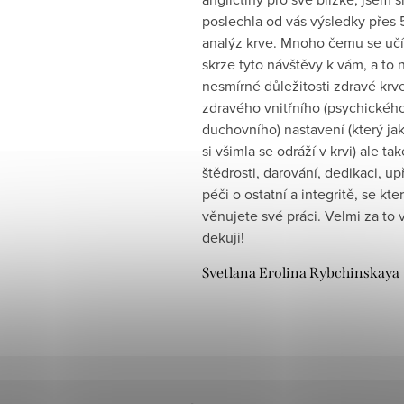
poslechla od vás výsledky přes 
analýz krve. Mnoho čemu se uč
skrze tyto návštěvy k vám, a to 
nesmírné důležitosti zdravé krv
zdravého vnitřního (psychickéh
duchovního) nastavení (který ja
si všimla se odráží v krvi) ale tak
štědrosti, darování, dedikaci, u
péči o ostatní a integritě, se kte
věnujete své práci. Velmi za to
dekuji!
Svetlana Erolina Rybchinskaya