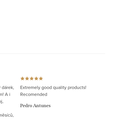
 dárek,
Extremely good quality products!
m! A i
Recomended
j,
Pedro Antunes
měsíců,
i