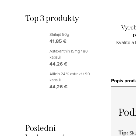
Top 3 produkty
Vyrob
r
Shilajit 50g
41,85 €
Kvalita a
Astaxanthin 15mg / 80
kapsúl
44,26 €
Allicin 24 % extrakt / 90
kapsúl
Popis prod
44,26 €
Pod
Poslední
Tip:
Skú