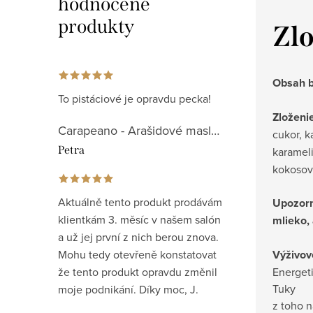
hodnocené
produkty
Zlo
Obsah b
To pistáciové je opravdu pecka!
Zloženie
Carapeano - Arašidové maslo so slaným karamelom 200g
cukor, 
Petra
karamel
kokosový
Aktuálně tento produkt prodávám
Upozorn
klientkám 3. měsíc v našem salón
mlieko,
a už jej první z nich berou znova.
Mohu tedy otevřeně konstatovat
Výživov
že tento produkt opravdu změnil
Energe
Tu
moje podnikání. Díky moc, J.
z to