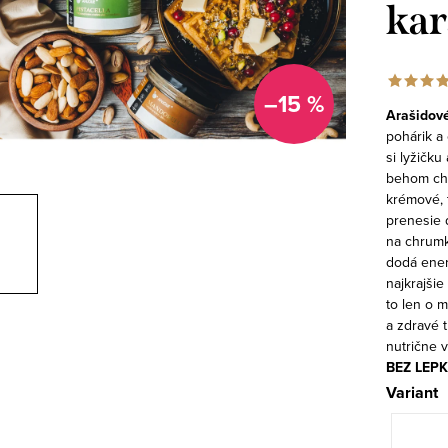
ka
–15 %
Arašidov
pohárik a
si lyžičku
behom chv
krémové, t
prenesie 
na chrumk
dodá energ
najkrajši
to len o m
a zdravé 
nutrične v
BEZ LEP
Variant