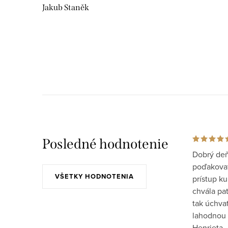
Jakub Staněk
Posledné hodnotenie
Dobrý deň
poďakovať 
VŠETKY HODNOTENIA
prístup ku
chvála pat
tak úchva
lahodnou 
Henrieta