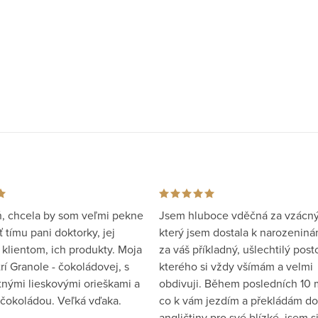
, chcela by som veľmi pekne
Jsem hluboce vděčná za vzácný
tímu pani doktorky, jej
který jsem dostala k narozeniná
 klientom, ich produkty. Moja
za váš příkladný, ušlechtilý posto
rí Granole - čokoládovej, s
kterého si vždy všímám a velmi
tnými lieskovými orieškami a
obdivuji. Během posledních 10 
čokoládou. Veľká vďaka.
co k vám jezdím a překládám do
angličtiny pro své blízké, jsem s