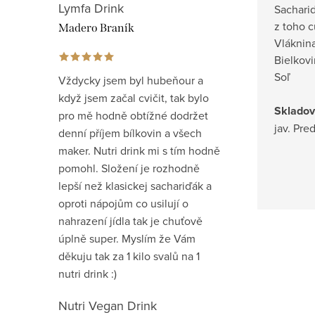
Lymfa Drink
Sac
z to
Madero Braník
Vlá
Bie
So
Vždycky jsem byl hubeňour a
když jsem začal cvičit, tak bylo
Skladov
pro mě hodně obtížné dodržet
jav. Pre
denní příjem bílkovin a všech
maker. Nutri drink mi s tím hodně
pomohl. Složení je rozhodně
lepší než klasickej sachariďák a
oproti nápojům co usilují o
nahrazení jídla tak je chuťově
úplně super. Myslím že Vám
děkuju tak za 1 kilo svalů na 1
nutri drink :)
Nutri Vegan Drink