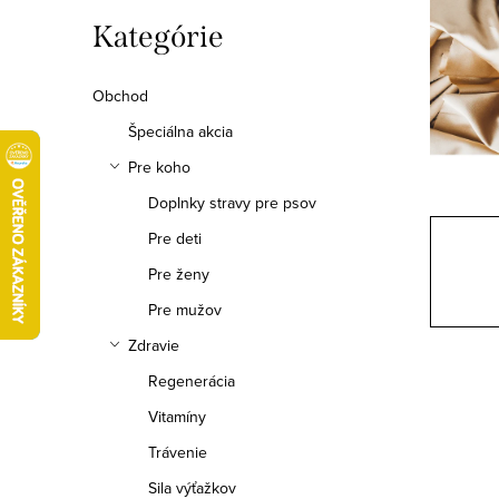
ý
Preskočiť
Kategórie
kategórie
p
Obchod
a
Špeciálna akcia
n
Pre koho
e
Doplnky stravy pre psov
l
Pre deti
Pre ženy
Pre mužov
Zdravie
Regenerácia
Vitamíny
Trávenie
Sila výťažkov