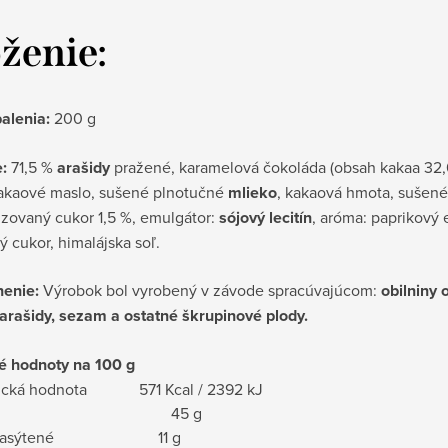
ženie:
alenia:
200 g
:
71,5 %
arašidy
pražené, karamelová čokoláda (obsah kakaa 32,6
kakaové maslo, sušené plnotučné
mlieko
, kakaová hmota, sušené
izovaný cukor 1,5 %, emulgátor:
sójový lecitín
, aróma: paprikový e
 cukor, himalájska soľ.
enie:
Výrobok bol vyrobený v závode spracúvajúcom:
obilniny 
 arašidy, sezam a ostatné škrupinové plody.
é hodnoty na 100 g
tická hodnota 571 Kcal / 2392 kJ
ky 45 g
ho nasýtené 11 g