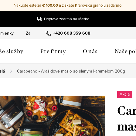
Nakúpte ešte za
€ 100,00
a získate
Kráľovskú granolu
zadarmo!
Doprava zdarma na všetko
mienky
Zásady ochrany osobných údajov
+420 608 359 608
Cookies
Moj
še služby
Pre firmy
O nás
Naše p
slá
Carapeano - Arašidové maslo so slaným karamelom 200g
Akcia
Car
mas