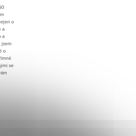
50
ím
nejen o
e a
o a
k jsem
é o
přímné
rými se
 vám