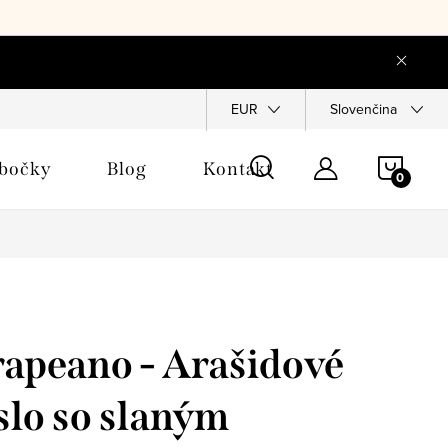
a objednávka
EUR
Slovenčina
NÁKU
obočky
Blog
Kontakt
KOŠÍ
apeano - Arašidové
lo so slaným