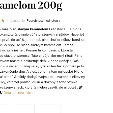
ramelom 200g
1 hodnotenie
Podrobnosti hodnotenia
é maslo so slaným karamelom
Predstav si… Otvoríš
 okamžite ťa ovanie vôňa pražených arašidov. Naberieš
 a prvé, čo ucítiš, je bohatá, plná chuť orieškov, ktorá sa
íľky spojí so slano-sladkým karamelom. Jemné,
rochu hriešne... Presne tá kombinácia, ktorá ťa
do stavu blaženosti.
Táto chuť je ako malý rituál. Ráno
avom toaste ti naštartuje deň, v popoludňajšej kaši
iu a večer, priznajme si, lyžička len tak z pohára je to
e zakončenie dňa.
A vieš, čo je na tom najlepšie? Nie je
aškrtení. Arašidy dodajú tvojmu telu kvalitné bielkoviny
tuky, karamel pohladí dušu a dokopy z toho vzniká
yvážený snack, ktorý ťa nielen zasýti, ale aj poteší.
🌾
KU
Detailné informácie