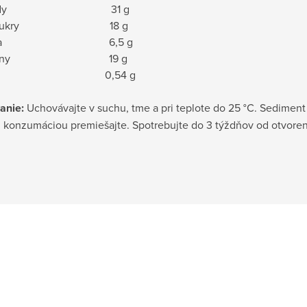
haridy 31 g
ho cukry 18 g
knina 6,5 g
lkoviny 19 g
ľ 0,54 g
anie:
Uchovávajte v suchu, tme a pri teplote do 25 °C. Sediment
d konzumáciou premiešajte. Spotrebujte do 3 týždňov od otvoren