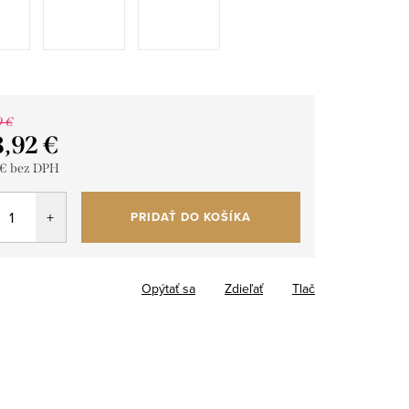
0 €
8,92 €
 €
bez DPH
tková
PRIDAŤ DO KOŠÍKA
Opýtať sa
Zdieľať
Tlač