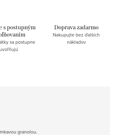
e s postupným
Doprava zadarmo
oľňovaním
Nakupujte bez ďalších
látky sa postupne
nákladov
uvoľňujú
rumkavou granolou.