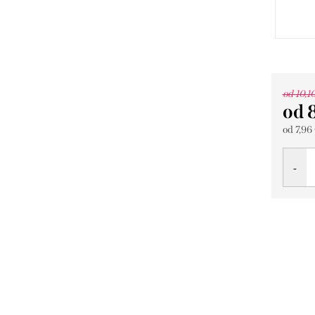
od 10,1
od
od
7,96
Jedno
cena: