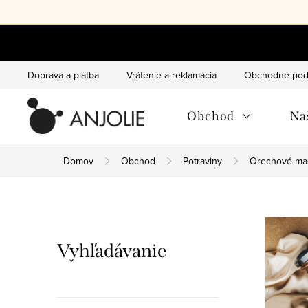
Prejsť
na
obsah
Doprava a platba
Vrátenie a reklamácia
Obchodné pod
Obchod
Na
Domov
Obchod
Potraviny
Orechové ma
B
o
Vyhľadávanie
č
n