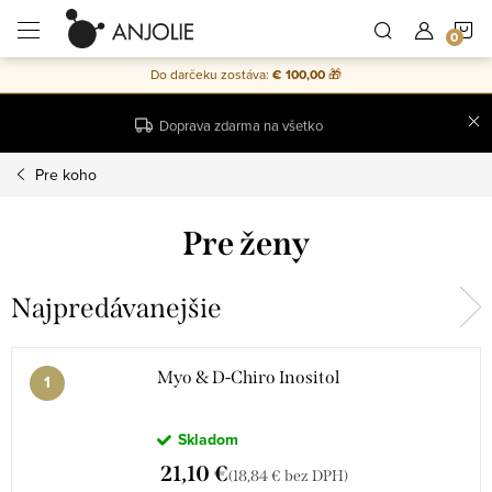
Prejsť
N
na
obsah
Do darčeku zostáva:
€ 100,00
🎁
K
Doprava zdarma na všetko
Pre koho
Pre ženy
Najpredávanejšie
Myo & D-Chiro Inositol
Skladom
21,10 €
(18,84 € bez DPH)