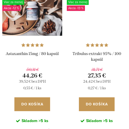
Viac za menej
Viac za menej
-12 %
-13 %
Astaxanthin 15mg / 80 kapsúl
Tribulus extrakt 95% / 100
kapsúl
50,31 €
31,71 €
44,26 €
27,35 €
39,52 € bez DPH
24,42 € bez DPH
Jednotková
Jednotková
0,55 € / 1 ks
0,27 € / 1 ks
cena:
cena:
DO KOŠÍKA
DO KOŠÍKA
Skladom
>5 ks
Skladom
>5 ks