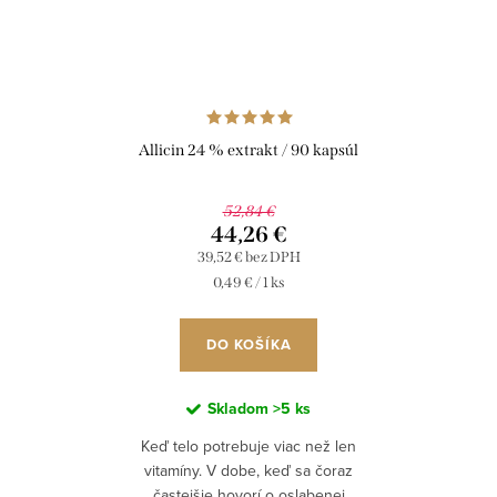
Allicin 24 % extrakt / 90 kapsúl
52,84 €
44,26 €
39,52 € bez DPH
Jednotková
0,49 € / 1 ks
cena:
DO KOŠÍKA
Skladom
>5 ks
Keď telo potrebuje viac než len
vitamíny. V dobe, keď sa čoraz
častejšie hovorí o oslabenej