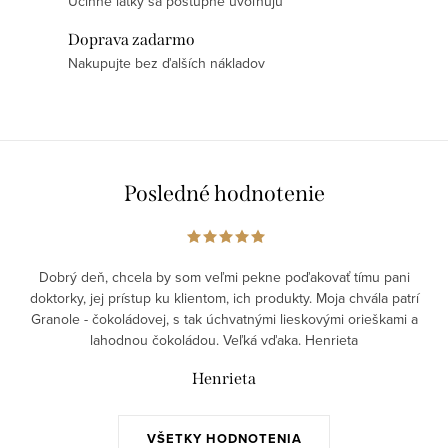
v
Účinné látky sa postupne uvoľňujú
e
ý
Doprava zadarmo
p
Nakupujte bez ďalších nákladov
i
s
u
Posledné hodnotenie
Dobrý deň, chcela by som veľmi pekne poďakovať tímu pani
doktorky, jej prístup ku klientom, ich produkty. Moja chvála patrí
Granole - čokoládovej, s tak úchvatnými lieskovými orieškami a
lahodnou čokoládou. Veľká vďaka. Henrieta
Henrieta
VŠETKY HODNOTENIA