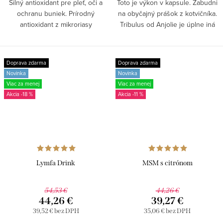
Silný antioxidant pre pleť, oči a
Toto je výkon v kapsule. Zabudni
ochranu buniek. Prírodný
na obyčajný prášok z kotvičníka.
antioxidant z mikroriasy
Tribulus od Anjolie je úplne iná
Haematococcus pluvialis na
liga – extrakt s 95 % saponínov,
ochranu buniek, podporu
ktoré nakopnú testosterón,
energie, očí a zdravia pokožky.
výkon aj libido....
Doprava zdarma
Doprava zdarma
Vďaka...
Novinka
Novinka
Viac za menej
Viac za menej
-18 %
-11 %
Lymfa Drink
MSM s citrónom
54,53 €
44,26 €
44,26 €
39,27 €
39,52 € bez DPH
35,06 € bez DPH