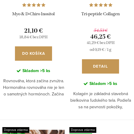
o
r
d
Myo & D-Chiro Inositol
Tri-peptide Collagen
o
u
d
21,10 €
k
54,53 €
u
46,25 €
18,84 € bez DPH
t
41,29 € bez DPH
k
o
Jednotková
od 0,19 € / 1 g
DO KOŠÍKA
t
cena:
v
o
DETAIL
Skladom
>5 ks
v
Rovnováha, ktorá začína zvnútra.
Skladom
>5 ks
Hormonálna rovnováha nie je len
Kolagén je základná stavebná
o samotných hormónoch. Začína
bielkovina ľudského tela. Podieľa
oveľa hlbšie na úrovni buniek,
sa na pevnosti pokožky,
kde telo rozhoduje o tom, ako
pružnosti tkanív, kvalite vlasov,
bude reagovať na...
nechtov aj zdraví kĺbov. S vekom
jeho prirodzená tvorba...
Doprava zdarma
Doprava zdarma