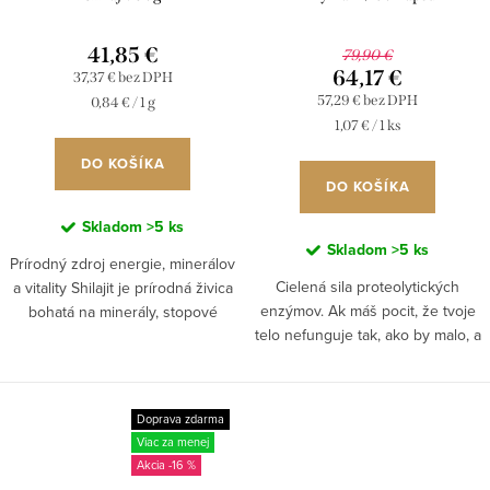
41,85 €
79,90 €
64,17 €
37,37 € bez DPH
57,29 € bez DPH
Jednotková
0,84 € / 1 g
cena:
Jednotková
1,07 € / 1 ks
cena:
DO KOŠÍKA
DO KOŠÍKA
Skladom
>5 ks
Skladom
>5 ks
Prírodný zdroj energie, minerálov
Cielená sila proteolytických
a vitality Shilajit je prírodná živica
enzýmov. Ak máš pocit, že tvoje
bohatá na minerály, stopové
telo nefunguje tak, ako by malo, a
prvky a fulvové kyseliny, ktorá sa
si unavená, zadržiavaš vodu, si
tradične využíva na podporu
spomalená alebo sa horšie
energie,...
regeneruješ, problém...
Doprava zdarma
Viac za menej
-16 %