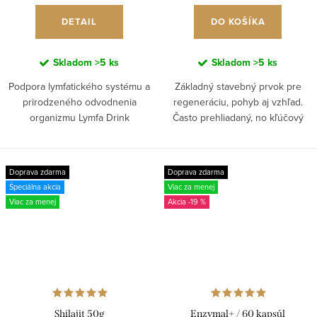
DETAIL
DO KOŠÍKA
Skladom
>5 ks
Skladom
>5 ks
Podpora lymfatického systému a
Základný stavebný prvok pre
prirodzeného odvodnenia
regeneráciu, pohyb aj vzhľad.
organizmu Lymfa Drink
Často prehliadaný, no kľúčový
podporuje prirodzený tok lymfy,
minerál, ktorý sa podieľa na
prirodzené odvodnenie
tvorbe kolagénu, funkcii kĺbov aj
organizmu a pomáha telu
kvalite pokožky. Väčšina...
Doprava zdarma
Doprava zdarma
efektívnejšie...
Špeciálna akcia
Viac za menej
Viac za menej
-19 %
Shilajit 50g
Enzymal+ / 60 kapsúl