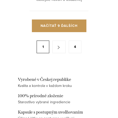
imunite a rastúcej odolnosti
baktérií voči bežnej liečbe, začína
dávať zmysel vracať...
O
NAČÍTAŤ 9 ĎALŠÍCH
v
l
á
S
1
4
d
t
a
r
c
á
i
n
e
k
Vyrobené v Českej republike
p
o
Kvalita a kontrola v každom kroku
r
v
100% prírodné zloženie
v
a
Starostlivo vybrané ingrediencie
k
n
y
Kapsule s postupným uvoľňovaním
i