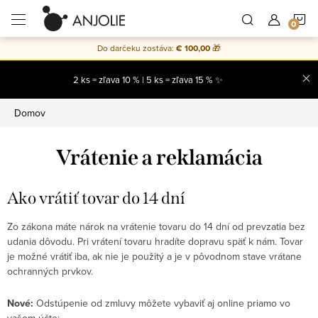
Prejsť
N
na
obsah
Do darčeku zostáva:
€ 100,00
🎁
K
2 ks = zľava 10 % | 5 ks = zľava 15 % ✨
Domov
Vrátenie a reklamácia
Ako vrátiť tovar do 14 dní
Zo zákona máte nárok na vrátenie tovaru do 14 dní od prevzatia bez
udania dôvodu. Pri vrátení tovaru hradíte dopravu späť k nám. Tovar
je možné vrátiť iba, ak nie je použitý a je v pôvodnom stave vrátane
ochranných prvkov.
Nové:
Odstúpenie od zmluvy môžete vybaviť aj online priamo vo
vašom účte: