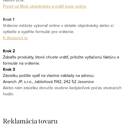
Prejsť na Moje objednávky a vrátiť tovar online
Krok 1
Vrátenie môžete vykonať online v detaile objednávky alebo si
vytlačte a vyplňte formulár pre vrátenie.
K dispozícii tu
Krok 2
Zabaľte produkty, ktoré chcete vrátiť, priložte vytlačenú faktúru a
formulár na vrátenie.
Krok 3
Zásielku pošlite späť na vlastné náklady na adresu:
Anarich JP, s.r.o., Jabloňová 1142, 242 52 Jesenice
Alebo nám zásielku doručte osobne kedykoľvek počas otváracích
hodín.
Reklamácia tovaru