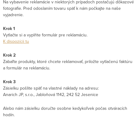
Na vybavenie reklamácie v niektorých prípadoch postačujú dôkazové
fotografie. Pred odoslaním tovaru späť k nám počkajte na naše
vyjadrenie.
Krok 1
Vytlačte si a vyplňte formulár pre reklamáciu.
K dispozícii tu
Krok 2
Zabaľte produkty, ktoré chcete reklamovať, priložte vytlačenú faktúru
a formulár na reklamáciu.
Krok 3
Zásielku pošlite späť na vlastné náklady na adresu:
Anarich JP, s.r.o., Jabloňová 1142, 242 52 Jesenice
Alebo nám zásielku doručte osobne kedykoľvek počas otváracích
hodín.