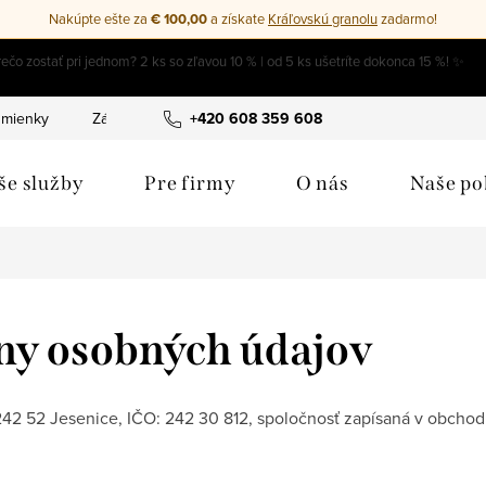
Nakúpte ešte za
€ 100,00
a získate
Kráľovskú granolu
zadarmo!
Doprava zdarma na všetko
mienky
Zásady ochrany osobných údajov
+420 608 359 608
Cookies
Moj
še služby
Pre firmy
O nás
Naše p
ny osobných údajov
 242 52 Jesenice, IČO: 242 30 812, spoločnosť zapísaná v obcho