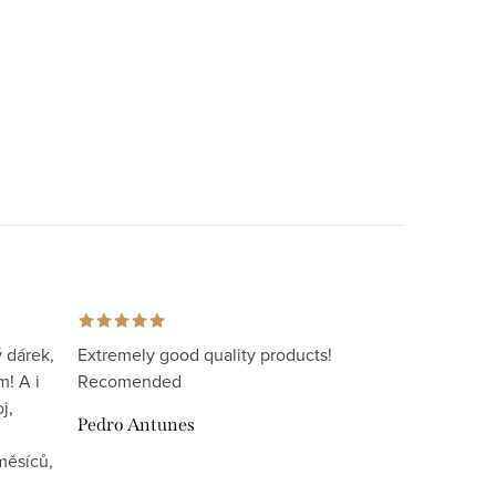
 dárek,
Extremely good quality products!
m! A i
Recomended
j,
Pedro Antunes
měsíců,