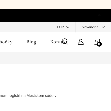
a objednávka
EUR
Slovenčina
NÁKU
obočky
Blog
Kontakt
KOŠÍ
dnom registri na Mestskom súde v