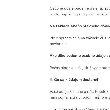
Osobné údaje budeme ďalej spracov
účely, prípadne pre vybavenie rekla
Na základe akého právneho dôvo
Ide o spracovanie na základe čl. 6 
povinnosti.
Ako dlho budeme osobné údaje s
Počas plnenia našej služby a potom
II. Kto sa k údajom dostane?
Vaše údaje zostanú u nás. Napriek 
nám pomáhajú s chodom nášho e-sh
tvorca e-shopu (Jana Jonášov