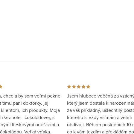
, chcela by som veľmi pekne
Jsem hluboce vděčná za vzácný
tímu pani doktorky, jej
který jsem dostala k narozeniná
 klientom, ich produkty. Moja
za váš příkladný, ušlechtilý posto
rí Granole - čokoládovej, s
kterého si vždy všímám a velmi
tnými lieskovými orieškami a
obdivuji. Během posledních 10 
čokoládou. Veľká vďaka.
co k vám jezdím a překládám do