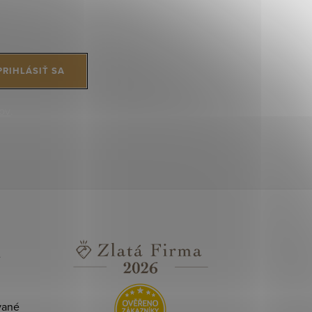
PRIHLÁSIŤ SA
ov
.
e
vané