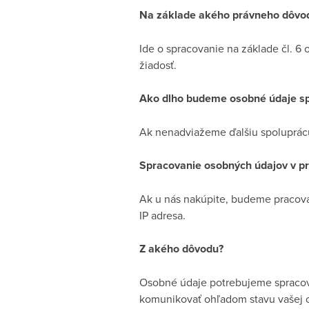
Na základe akého právneho dôvo
Ide o spracovanie na základe čl. 6
žiadosť.
Ako dlho budeme osobné údaje s
Ak nenadviažeme ďalšiu spoluprácu
Spracovanie osobných údajov v p
Ak u nás nakúpite, budeme pracovať
IP adresa.
Z akého dôvodu?
Osobné údaje potrebujeme spracova
komunikovať ohľadom stavu vašej o