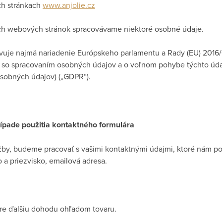
h stránkach
www.anjolie.cz
ich webových stránok spracovávame niektoré osobné údaje.
uje najmä nariadenie Európskeho parlamentu a Rady (EU) 2016/6
ti so spracovaním osobných údajov a o voľnom pohybe týchto úda
sobných údajov) („GDPR“).
ípade použitia kontaktného formulára
žby, budeme pracovať s vašimi kontaktnými údajmi, ktoré nám p
 a priezvisko, emailová adresa.
pre ďalšiu dohodu ohľadom tovaru.