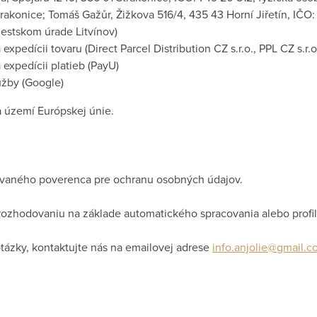
rakonice; Tomáš Gažůr, Žižkova 516/4, 435 43 Horní Jiřetín, IČO
Mestskom úrade Litvínov)
xpedícii tovaru (Direct Parcel Distribution CZ s.r.o., PPL CZ s.r.o
 expedícii platieb (PayU)
užby (Google)
 území Európskej únie.
vaného poverenca pre ochranu osobných údajov.
rozhodovaniu na základe automatického spracovania alebo profil
tázky, kontaktujte nás na emailovej adrese
info.anjolie@gmail.