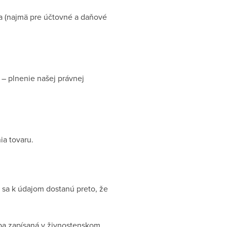
a (najmä pre účtovné a daňové
R – plnenie našej právnej
ia tovaru.
é sa k údajom dostanú preto, že
oba zapísaná v živnostenskom