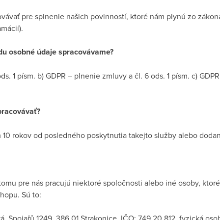
ávať pre splnenie našich povinností, ktoré nám plynú zo zákon
mácií).
du osobné údaje spracovávame?
ods. 1 písm. b) GDPR – plnenie zmluvy a čl. 6 ods. 1 písm. c) GDP
pracovávať?
 10 rokov od posledného poskytnutia takejto služby alebo dodan
tomu pre nás pracujú niektoré spoločnosti alebo iné osoby, ktor
opu. Sú to:
á, Spojařů 1249, 386 01 Strakonice, IČO: 749 20 812, fyzická os