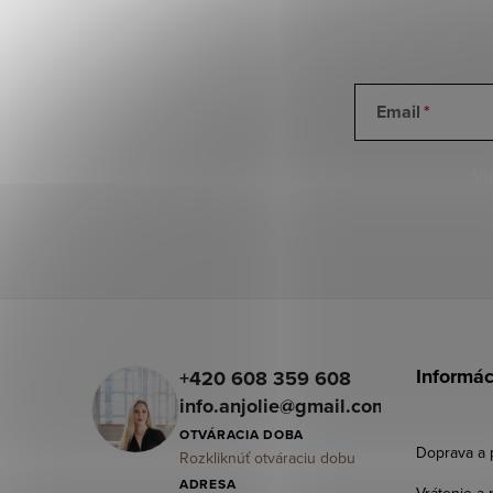
Email
Vl
Z
á
Informác
+420 608 359 608
p
info.anjolie@gmail.com
OTVÁRACIA DOBA
ä
Doprava a 
Rozkliknúť otváraciu dobu
t
ADRESA
Vrátenie a 