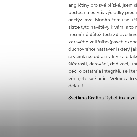
angličtiny pro své blízké, jsem s
poslechla od vás výsledky přes 
analýz krve. Mnoho čemu se uč
skrze tyto návštěvy k vám, a to 
nesmírné důležitosti zdravé krv
zdravého vnitřního (psychickéh
duchovního) nastavení (který ja
si všimla se odráží v krvi) ale tak
štědrosti, darování, dedikaci, u
péči o ostatní a integritě, se kte
věnujete své práci. Velmi za to
dekuji!
Svetlana Erolina Rybchinskaya