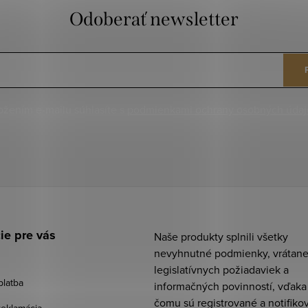
Odoberať newsletter
ožením e-mailu súhlasíte s
podmienkami ochrany osobných údaj
ie pre vás
Naše produkty splnili všetky
nevyhnutné podmienky, vrátan
legislatívnych požiadaviek a
platba
informačných povinností, vďaka
čomu sú registrované a notifiko
reklamácia