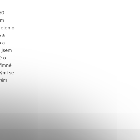
i
50
ím
nejen o
e a
o a
k jsem
é o
přímné
rými se
 vám