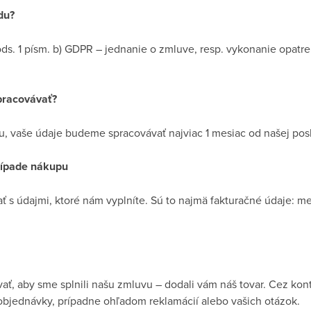
du?
 ods. 1 písm. b) GDPR – jednanie o zmluve, resp. vykonanie opatr
pracovávať?
, vaše údaje budeme spracovávať najviac 1 mesiac od našej pos
rípade nákupu
 s údajmi, ktoré nám vyplníte. Sú to najmä fakturačné údaje: me
ť, aby sme splnili našu zmluvu – dodali vám náš tovar. Cez kon
bjednávky, prípadne ohľadom reklamácií alebo vašich otázok.