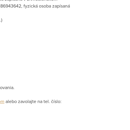
: 86943642, fyzická osoba zapísaná
.)
ovania.
com
alebo zavolajte na tel. číslo: