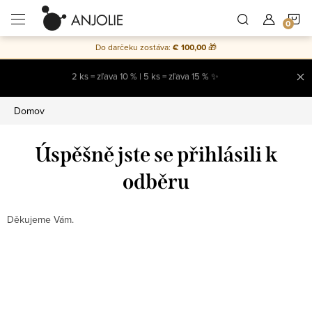
Prejsť
N
na
obsah
Do darčeku zostáva:
€ 100,00
🎁
K
2 ks = zľava 10 % | 5 ks = zľava 15 % ✨
Domov
Úspěšně jste se přihlásili k
odběru
Děkujeme Vám.