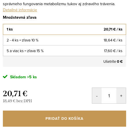
správneho fungovania metabolizmu tukov aj zdravého trávenia.
Detailné informácie
Množstevná zľava
1 ks
20,71 €
/ ks
2 - 4 ks = zľava 10 %
18,64 €
/ ks
5 a viac ks = zľava 15 %
17,60 €
/ ks
Ušetríte
0 €
Skladom
>5 ks
20,71 €
18,49 € bez DPH
Jednotková
cena:
PRIDAŤ DO KOŠÍKA