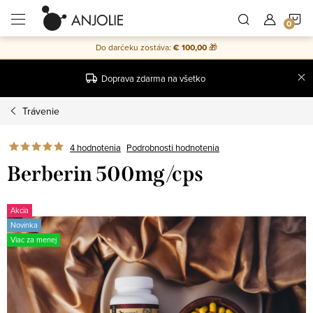
Prejsť
N
na
obsah
Do darčeku zostáva:
€ 100,00
🎁
K
Doprava zdarma na všetko
Trávenie
4 hodnotenia
Podrobnosti hodnotenia
Berberin 500mg/cps
Akcia
Novinka
Viac za menej