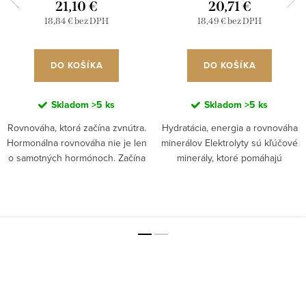
21,10 €
20,71 €
18,84 € bez DPH
18,49 € bez DPH
DO KOŠÍKA
DO KOŠÍKA
Skladom
>5 ks
Skladom
>5 ks
Rovnováha, ktorá začína zvnútra.
Hydratácia, energia a rovnováha
Hormonálna rovnováha nie je len
minerálov Elektrolyty sú kľúčové
o samotných hormónoch. Začína
minerály, ktoré pomáhajú
oveľa hlbšie na úrovni buniek,
udržiavať správnu hydratáciu,
kde telo rozhoduje o tom, ako
rovnováhu tekutín a fungovanie
bude reagovať na...
svalov aj nervového...